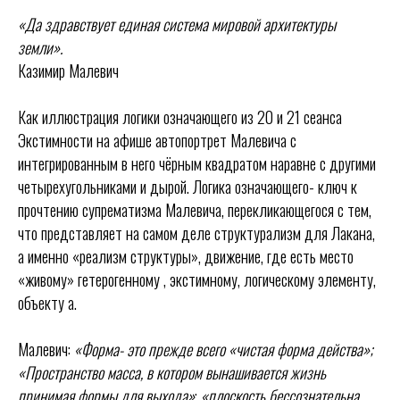
«Да здравствует единая система мировой архитектуры
земли».
Казимир Малевич
Как иллюстрация логики означающего из 20 и 21 сеанса
Экстимности на афише автопортрет Малевича с
интегрированным в него чёрным квадратом наравне с другими
четырехугольниками и дырой. Логика означающего- ключ к
прочтению супрематизма Малевича, перекликающегося с тем,
что представляет на самом деле структурализм для Лакана,
а именно «реализм структуры», движение, где есть место
«живому» гетерогенному , экстимному, логическому элементу,
объекту а.
Малевич:
«Форма- это прежде всего «чистая форма действа»;
«Пространство масса, в котором вынашивается жизнь
принимая формы для выхода»
;
«плоскость бессознательна,