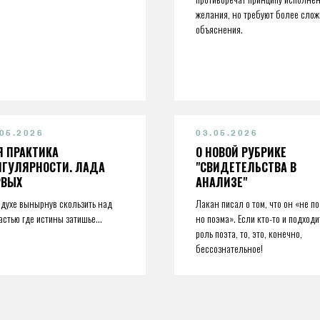
желания, но требуют более слож
объяснения.
.05.2026
03.05.2026
Я ПРАКТИКА
О НОВОЙ РУБРИКЕ
НГУЛЯРНОСТИ. ЛАДА
"СВИДЕТЕЛЬСТВА В
РВЫХ
АНАЛИЗЕ"
 в духе вынырнув скользить над
Лакан писал о том, что он «не по
астью где истины затишье...
но поэма». Если кто-то и подходи
роль поэта, то, это, конечно,
бессознательное!