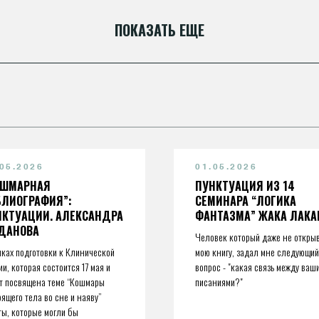
ПОКАЗАТЬ ЕЩЕ
.05.2026
01.05.2026
ОШМАРНАЯ
ПУНКТУАЦИЯ ИЗ 14
БЛИОГРАФИЯ”:
СЕМИНАРА “ЛОГИКА
НКТУАЦИИ. АЛЕКСАНДРА
ФАНТАЗМА” ЖАКА ЛАКА
ДАНОВА
Человек который даже не откры
мках подготовки к Клинической
мою книгу, задал мне следующий
ии, которая состоится 17 мая и
вопрос - "какая связь между ваш
т посвящена теме “Кошмары
писаниями?"
рящего тела во сне и наяву”
ты, которые могли бы