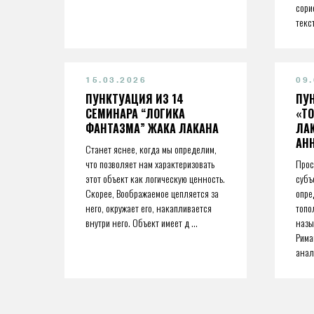
сори
текст
15.03.2026
09
ПУНКТУАЦИЯ ИЗ 14
ПУ
СЕМИНАРА “ЛОГИКА
«ТО
ФАНТАЗМА” ЖАКА ЛАКАНА
ЛАК
АН
Станет яснее, когда мы определим,
что позволяет нам характеризовать
Прос
этот объект как логическую ценность.
субъ
Скорее, Воображаемое цепляется за
опре
него, окружает его, накапливается
топо
внутри него. Объект имеет д ...
назы
Рима
анал