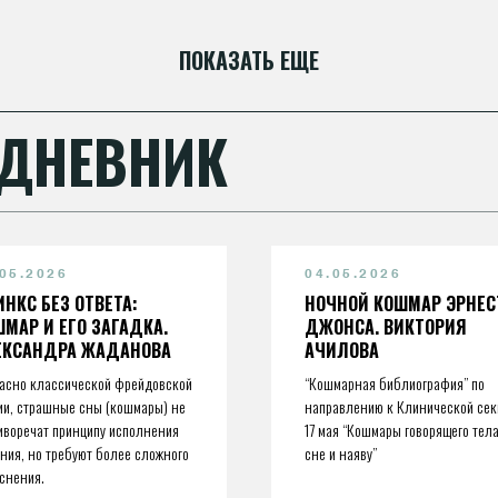
ПОКАЗАТЬ ЕЩЕ
 ДНЕВНИК
.05.2026
04.05.2026
НКС БЕЗ ОТВЕТА:
НОЧНОЙ КОШМАР ЭРНЕС
МАР И ЕГО ЗАГАДКА.
ДЖОНСА. ВИКТОРИЯ
ЕКСАНДРА ЖАДАНОВА
АЧИЛОВА
асно классической фрейдовской
“Кошмарная библиография” по
ии, страшные сны (кошмары) не
направлению к Клинической сек
иворечат принципу исполнения
17 мая “Кошмары говорящего тела
ния, но требуют более сложного
сне и наяву”
снения.