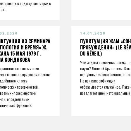
ентировать в подходе кошмарах в
ах ...
.02.2026
14.01.2026
НКТУАЦИЯ ИЗ СЕМИНАРА
ПУНКТУАЦИЯ ЖАМ «СОН
ПОЛОГИЯ И ВРЕМЯ» Ж.
ПРОБУЖДЕНИИ» (LE RÊV
АНА 15 МАЯ 1979 Г.
DU RÉVEIL)
НА КОНДЯКОВА
Чем задана привычная логика, л
транственное понимание
науки? Логикой Аристотеля. Как
екта возникло при рассмотрении
поступить с хаосом феноменолог
делённого класса
Но при классификации
логических поверхностей,
отбрасывается случайное. Лакан
ваемых «поверхностями
предлагает иной нетривиальный 
на», определяемых
итической функцией.