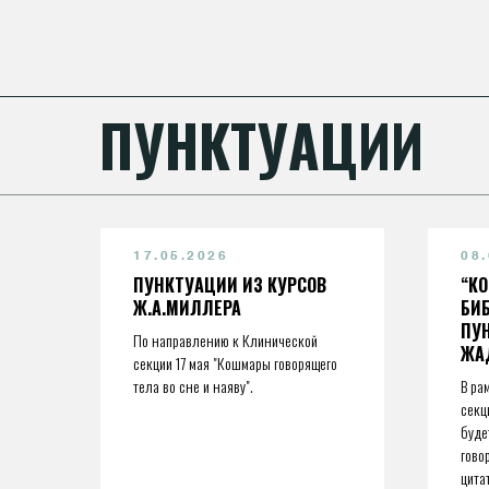
ПУНКТУАЦИИ
17.05.2026
08
ПУНКТУАЦИИ ИЗ КУРСОВ
“К
Ж.А.МИЛЛЕРА
БИ
ПУ
По направлению к Клинической
ЖА
секции 17 мая "Кошмары говорящего
тела во сне и наяву".
В ра
секц
буде
гово
цита