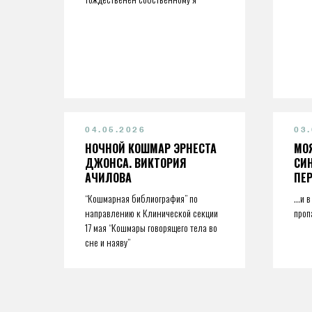
04.05.2026
03
НОЧНОЙ КОШМАР ЭРНЕСТА
МО
ДЖОНСА. ВИКТОРИЯ
СИ
АЧИЛОВА
ПЕ
“Кошмарная библиография” по
...и
направлению к Клинической секции
проп
17 мая “Кошмары говорящего тела во
сне и наяву”