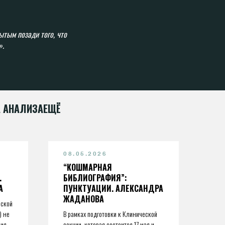
ытым позади того, что
».
 АНАЛИЗА
ЕЩЁ
08.05.2026
“КОШМАРНАЯ
.
БИБЛИОГРАФИЯ”:
А
ПУНКТУАЦИИ. АЛЕКСАНДРА
ЖАДАНОВА
вской
) не
В рамках подготовки к Клинической
ния
секции, которая состоится 17 мая и