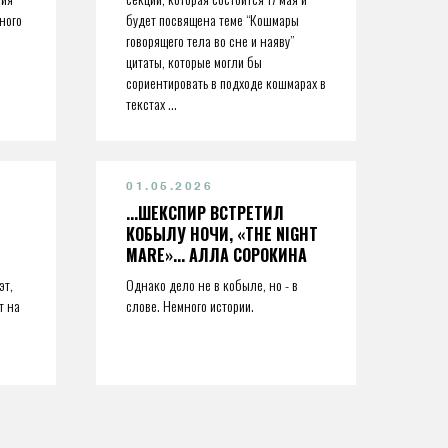
ного
будет посвящена теме “Кошмары
говорящего тела во сне и наяву”
цитаты, которые могли бы
сориентировать в подходе кошмарах в
текстах ...
01.05.2026
...ШЕКСПИР ВСТРЕТИЛ
КОБЫЛУ НОЧИ, «THE NIGHT
MARE»... АЛЛА СОРОКИНА
эт,
Однако дело не в кобыле, но - в
т на
слове. Немного истории.