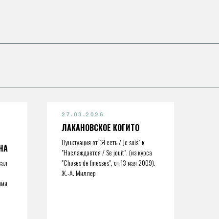
27.03.2026
ЛАКАНОВСКОЕ КОГИТО
Пунктуация от "Я есть / Je suis" к
НА
"Наслаждается / Se jouit". (из курса
вал
"Choses de finesses", от 13 мая 2009).
Ж.-А. Миллер
ими