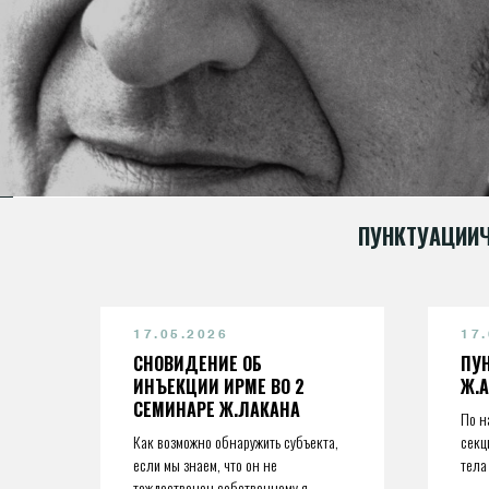
ПУНКТУАЦИИ
17.05.2026
17
СНОВИДЕНИЕ ОБ
ПУ
ИНЪЕКЦИИ ИРМЕ ВО 2
Ж.
СЕМИНАРЕ Ж.ЛАКАНА
По н
Как возможно обнаружить субъекта,
секц
если мы знаем, что он не
тела
тождественен собственному я