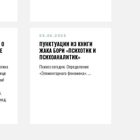
05.05.2025
 О
ПУНКТУАЦИИ ИЗ КНИГИ
E
ЖАКА БОРИ «ПСИХОТИК И
ПСИХОАНАЛИТИК»
огика
Психоз сегодня. Определение
 еще
«Элементарного феномена». ...
ии!
,
ход.