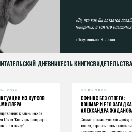
«То, что как бы остается позаб
говорится, в том что слышится
«Оглушенные» Ж. Лакан
ЧИТАТЕЛЬСКИЙ ДНЕВНИК
ЕСТЬ КНИГИ
СВИДЕТЕЛЬСТВА
.05.2026
08.05.2026
НКТУАЦИИ ИЗ КУРСОВ
СФИНКС БЕЗ ОТВЕТА:
А.МИЛЛЕРА
КОШМАР И ЕГО ЗАГАДКА
АЛЕКСАНДРА ЖАДАНОВ
аправлению к Клинической
ии 17 мая "Кошмары говорящего
Согласно классической фрейдо
 во сне и наяву".
теории, страшные сны (кошмары
противоречат принципу исполне