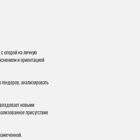
 с опорой на личную
ояснением и ориентацией
х гендеров, анализировать
 овладевает новыми
ерализованное присутствие
замеченной.