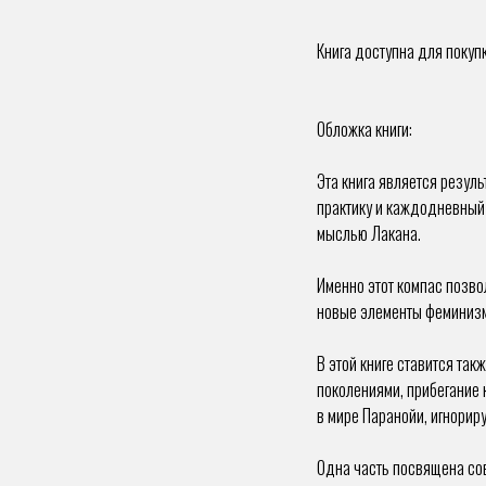
Книга доступна для покупк
Обложка книги:
Эта книга является резул
практику и каждодневный 
мыслью Лакана.
Именно этот компас позво
новые элементы феминиз
В этой книге ставится та
поколениями, прибегание 
в мире Паранойи, игнорир
Одна часть посвящена сов