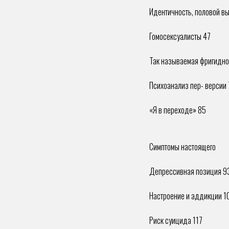
Идентичность, половой вы
Гомосексуалисты 47
Так называемая фригидно
Психоанализ пер- версии 
«Я в переходе» 85
Симптомы настоящего
Депрессивная позиция 9
Настроение и аддикции 1
Риск суицида 117