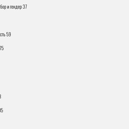
бор и гендер 37
сть 59
75
3
05