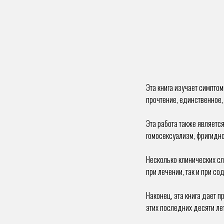
Эта книга изучает симпто
прочтение, единственное,
Эта работа также являетс
гомосексуализм, фригидно
Несколько клинических сл
при лечении, так и при с
Наконец, эта книга дает 
этих последних десяти лет