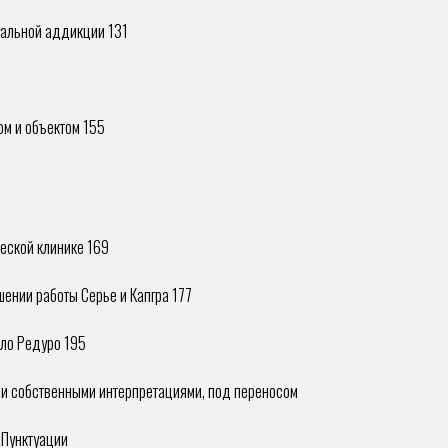
уальной аддикции 131
м и объектом 155
еской клинике 169
шении работы Серье и Капгра 177
ело Редуро 195
ми собственными интерпретациями, под переносом
 Пунктуации