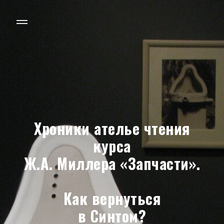
Хроники ателье чтения
курса
Ж.А. Миллера «Запчасти».
Как вернуться
в Синтом?