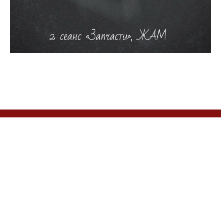
ВКОНТАКТЕ
TELEGRAM
YOUTUBE
По вопросам обращаться:
sinthome.spb@gmail.com
Для всех интересующихся анализом.
Регулярные семинары
в Санкт - Петербурге (возможно участие online).