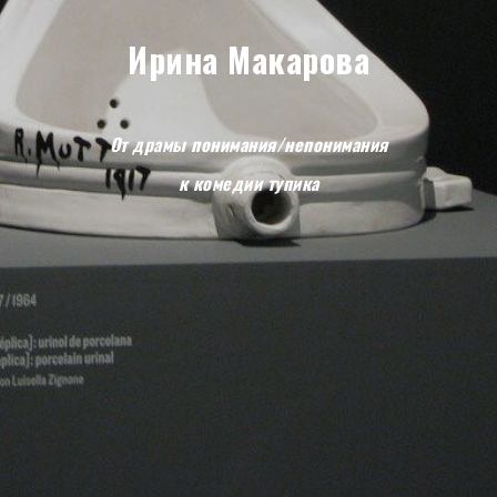
Ирина Макарова
От драмы понимания/непонимания
к комедии тупика