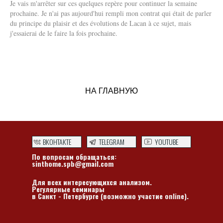
Je vais m'arrêter sur ces quelques repère pour continuer la semaine
prochaine. Je n'ai pas aujourd'hui rempli mon contrat qui était de parler
du principe du plaisir et des évolutions de Lacan à ce sujet, mais
j'essaierai de le faire la fois prochaine.
НА ГЛАВНУЮ
ВКОНТАКТЕ
TELEGRAM
YOUTUBE
По вопросам обращаться:
sinthome.spb@gmail.com
Для всех интересующихся анализом.
Регулярные семинары
в Санкт - Петербурге (возможно участие online).