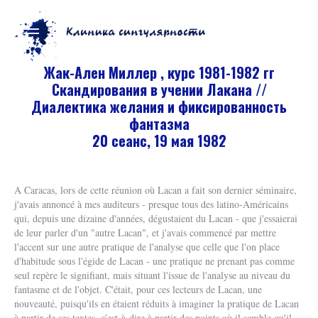
Жак-Ален Миллер , курс 1981-1982 гг
Скандирования в учении Лакана //
Диалектика желания и фиксированность
фантазма
20 сеанс, 19 мая 1982
A Caracas, lors de cette réunion où Lacan a fait son dernier séminaire,
j'avais annoncé à mes auditeurs - presque tous des latino-Américains
qui, depuis une dizaine d'années, dégustaient du Lacan - que j'essaierai
de leur parler d'un "autre Lacan", et j'avais commencé par mettre
l'accent sur une autre pratique de l'analyse que celle que l'on place
d'habitude sous l'égide de Lacan - une pratique ne prenant pas comme
seul repère le signifiant, mais situant l'issue de l'analyse au niveau du
fantasme et de l'objet. C'était, pour ces lecteurs de Lacan, une
nouveauté, puisqu'ils en étaient réduits à imaginer la pratique de Lacan
à partir de ses textes, c'est-à-dire à partir des points où il semble qu'il