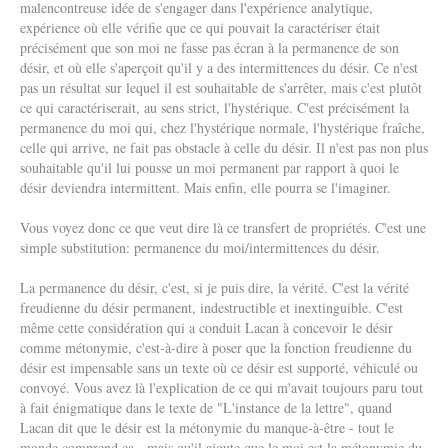
malencontreuse idée de s'engager dans l'expérience analytique,
expérience où elle vérifie que ce qui pouvait la caractériser était
précisément que son moi ne fasse pas écran à la permanence de son
désir, et où elle s'aperçoit qu'il y a des intermittences du désir. Ce n'est
pas un résultat sur lequel il est souhaitable de s'arrêter, mais c'est plutôt
ce qui caractériserait, au sens strict, l'hystérique. C'est précisément la
permanence du moi qui, chez l'hystérique normale, l'hystérique fraîche,
celle qui arrive, ne fait pas obstacle à celle du désir. Il n'est pas non plus
souhaitable qu'il lui pousse un moi permanent par rapport à quoi le
désir deviendra intermittent. Mais enfin, elle pourra se l'imaginer.
Vous voyez donc ce que veut dire là ce transfert de propriétés. C'est une
simple substitution: permanence du moi/intermittences du désir.
La permanence du désir, c'est, si je puis dire, la vérité. C'est la vérité
freudienne du désir permanent, indestructible et inextinguible. C'est
même cette considération qui a conduit Lacan à concevoir le désir
comme métonymie, c'est-à-dire à poser que la fonction freudienne du
désir est impensable sans un texte où ce désir est supporté, véhiculé ou
convoyé. Vous avez là l'explication de ce qui m'avait toujours paru tout
à fait énigmatique dans le texte de "L'instance de la lettre", quand
Lacan dit que le désir est la métonymie du manque-à-être - tout le
monde comprend ça - mais qu'il ajoute que le moi est la métonymie du