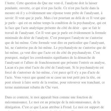
l'Autre. Cette question du Que me veut-il, l'analyste doit la laisser
pendante, ouverte, ce qui n'est pas facile. Ce n'est pas facile dans la
mesure où il y a évidemment une réponse toute prête de l'analysant, à
savoir: Il veut que je parle. Mais c'est pourtant au delà de ce Il veut que
je parle - qui est en même temps la condition de la psychanalyse, qui est
la face que l'acte analytique présente du côté du désir - que se fait le
travail de l'analysant. Cet Il veut que je parle est évidemment la formule
minimale du désir de l'analyste. C'est pourquoi l'analyste ne s'autorise
que de lui-même. Cette formule veut dire en particulier que l'analysant,
lui, ne s'autorise pas de lui-même. Le psychanalyste ne s'autorise que de
lui-même, ça veut dire que l'acte est du côté du psychanalyste. C'est
pourquoi, malgré les coordonnées signifiantes de la démarche de
l'analysant et l'allure de franchissement que présente l'entrée en analyse,
Lacan n'a pas situé l'acte du côté de l'analysant. Si le psychanalyste est
forcé de s'autoriser de lui-même, c'est parce qu'il n'y a pas d'acte de
l'acte. Vous voyez que quand on se casse un tout petit peu la tête, on
peut réussir à faire sortir de la routine, pour retrouver son tranchant, ce
terme maintenant rebattu du Che vuoi.
Dans ce contexte, le moi apparaît bien comme une fonction de
méconnaissance. Le moi est au principe de la méconnaissance, de la
dénégation. C'est ce que Lacan attribue à Freud. Le moi est support de