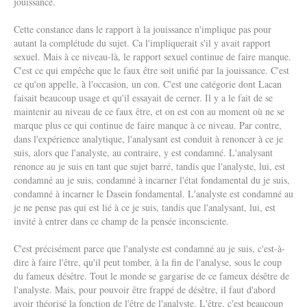
jouissance.
Cette constance dans le rapport à la jouissance n'implique pas pour
autant la complétude du sujet. Ca l'impliquerait s'il y avait rapport
sexuel. Mais à ce niveau-là, le rapport sexuel continue de faire manque.
C'est ce qui empêche que le faux être soit unifié par la jouissance. C'est
ce qu'on appelle, à l'occasion, un con. C'est une catégorie dont Lacan
faisait beaucoup usage et qu'il essayait de cerner. Il y a le fait de se
maintenir au niveau de ce faux être, et on est con au moment où ne se
marque plus ce qui continue de faire manque à ce niveau. Par contre,
dans l'expérience analytique, l'analysant est conduit à renoncer à ce je
suis, alors que l'analyste, au contraire, y est condamné. L'analysant
renonce au je suis en tant que sujet barré, tandis que l'analyste, lui, est
condamné au je suis, condamné à incarner l'état fondamental du je suis,
condamné à incarner le Dasein fondamental. L'analyste est condamné au
je ne pense pas qui est lié à ce je suis, tandis que l'analysant, lui, est
invité à entrer dans ce champ de la pensée inconsciente.
C'est précisément parce que l'analyste est condamné au je suis, c'est-à-
dire à faire l'être, qu'il peut tomber, à la fin de l'analyse, sous le coup
du fameux désêtre. Tout le monde se gargarise de ce fameux désêtre de
l'analyste. Mais, pour pouvoir être frappé de désêtre, il faut d'abord
avoir théorisé la fonction de l'être de l'analyste. L'être, c'est beaucoup