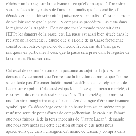
célébrer un blocage sur la jouissance – ce qu'elle masque, à l'occasion,
sous les fastes imaginaires de l'amour –, tandis que la comédie, elle,
dénude cet enjeu dérisoire où la jouissance se capitalise. C'est une erreur
de vouloir croire que la passe – y compris sa procédure – se situe dans
le registre de la tragédie. C'est ce que tout le monde racontait dans
l'EFP: les dangers de la passe, etc. La passe est aussi bien située dans le
registre de la comédie. J'espère que si l'Ecole de la Cause freudienne
constitue la contre-expérience de l'Ecole freudienne de Paris, ça se
marquera en particulier à ceci, que la passe sera prise dans le registre de
la comédie. Nous verrons.
Cet essai de donner le nom de la personne au sujet de la jouissance,
demande évidemment que l'on resitue la fonction du moi et que l'on ne
se contente pas d'ânonner indéfiniment les débuts de l'enseignement de
Lacan sur ce point. Cela aussi est quelque chose que Lacan a martelé, et
c'est resté, du coup, cabossé sur nos têtes. Il a martelé que le moi est
une fonction imaginaire et que le sujet s'en distingue d'être une instance
symbolique. Ce décrochage conquis de haute lutte est en même temps
resté une sorte de point d'arrêt de compréhension. Je crois que l'abord
que nous faisons là de la terra incognita de "l'autre Lacan", demande
que nous revenions sur cette question du moi et que nous nous
apercevions que dans l'enseignement même de Lacan, y compris dans