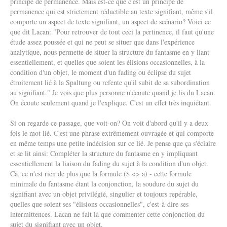
principe de permanence. Mais est-ce que c'est un principe de
permanence qui est strictement réductible au texte signifiant, même s'il
comporte un aspect de texte signifiant, un aspect de scénario? Voici ce
que dit Lacan: "Pour retrouver de tout ceci la pertinence, il faut qu'une
étude assez poussée et qui ne peut se situer que dans l'expérience
analytique, nous permette de situer la structure du fantasme en y liant
essentiellement, et quelles que soient les élisions occasionnelles, à la
condition d'un objet, le moment d'un fading ou éclipse du sujet
étroitement lié à la Spaltung ou refente qu'il subit de sa subordination
au signifiant." Je vois que plus personne n'écoute quand je lis du Lacan.
On écoute seulement quand je l'explique. C'est un effet très inquiétant.
Si on regarde ce passage, que voit-on? On voit d'abord qu'il y a deux
fois le mot lié. C'est une phrase extrêmement ouvragée et qui comporte
en même temps une petite indécision sur ce lié. Je pense que ça s'éclaire
et se lit ainsi: Compléter la structure du fantasme en y impliquant
essentiellement la liaison du fading du sujet à la condition d'un objet.
Ca, ce n'est rien de plus que la formule ($ <> a) - cette formule
minimale du fantasme étant la conjonction, la soudure du sujet du
signifiant avec un objet privilégié, singulier et toujours repérable,
quelles que soient ses "élisions occasionnelles", c'est-à-dire ses
intermittences. Lacan ne fait là que commenter cette conjonction du
sujet du signifiant avec un objet.