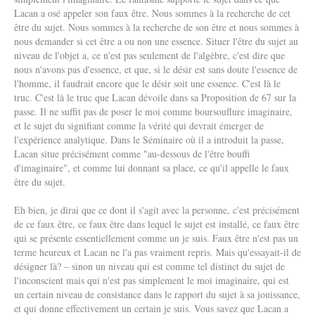
Lacan a osé appeler son faux être. Nous sommes à la recherche de cet
être du sujet. Nous sommes à la recherche de son être et nous sommes à
nous demander si cet être a ou non une essence. Situer l'être du sujet au
niveau de l'objet a, ce n'est pas seulement de l'algèbre, c'est dire que
nous n'avons pas d'essence, et que, si le désir est sans doute l'essence de
l'homme, il faudrait encore que le désir soit une essence. C'est là le
truc. C'est là le truc que Lacan dévoile dans sa Proposition de 67 sur la
passe. Il ne suffit pas de poser le moi comme boursouflure imaginaire,
et le sujet du signifiant comme la vérité qui devrait émerger de
l'expérience analytique. Dans le Séminaire où il a introduit la passe,
Lacan situe précisément comme "au-dessous de l'être bouffi
d'imaginaire", et comme lui donnant sa place, ce qu'il appelle le faux
être du sujet.
Eh bien, je dirai que ce dont il s'agit avec la personne, c'est précisément
de ce faux être, ce faux être dans lequel le sujet est installé, ce faux être
qui se présente essentiellement comme un je suis. Faux être n'est pas un
terme heureux et Lacan ne l'a pas vraiment repris. Mais qu'essayait-il de
désigner là? – sinon un niveau qui est comme tel distinct du sujet de
l'inconscient mais qui n'est pas simplement le moi imaginaire, qui est
un certain niveau de consistance dans le rapport du sujet à sa jouissance,
et qui donne effectivement un certain je suis. Vous savez que Lacan a