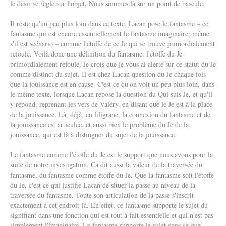
le désir se règle sur l'objet. Nous sommes là sur un point de bascule.
Il reste qu'un peu plus loin dans ce texte, Lacan pose le fantasme – ce
fantasme qui est encore essentiellement le fantasme imaginaire, même
s'il est scénario – comme l'étoffe de ce Je qui se trouve primordialement
refoulé. Voilà donc une définition du fantasme: l'étoffe du Je
primordialement refoulé. Je crois que je vous ai alerté sur ce statut du Je
comme distinct du sujet. Il est chez Lacan question du Je chaque fois
que la jouissance est en cause. C'est ce qu'on voit un peu plus loin, dans
le même texte, lorsque Lacan repose la question du Qui suis Je, et qu'il
y répond, reprenant les vers de Valéry, en disant que le Je est à la place
de la jouissance. Là, déjà, en filigrane, la connexion du fantasme et de
la jouissance est articulée, et aussi bien le problème du Je de la
jouissance, qui est là à distinguer du sujet de la jouissance.
Le fantasme comme l'étoffe du Je est le support que nous avons pour la
suite de notre investigation. Ca dit aussi la valeur de la traversée du
fantasme, du fantasme comme étoffe du Je. Que la fantasme soit l'étoffe
du Je, c'est ce qui justifie Lacan de situer la passe au niveau de la
traversée du fantasme. Toute son articulation de la passe s'inscrit
exactement à cet endroit-là. En effet, ce fantasme supporte le sujet du
signifiant dans une fonction qui est tout à fait essentielle et qui n'est pas
simplement l'imaginaire. Le fantasme supporte le sujet dans ce que