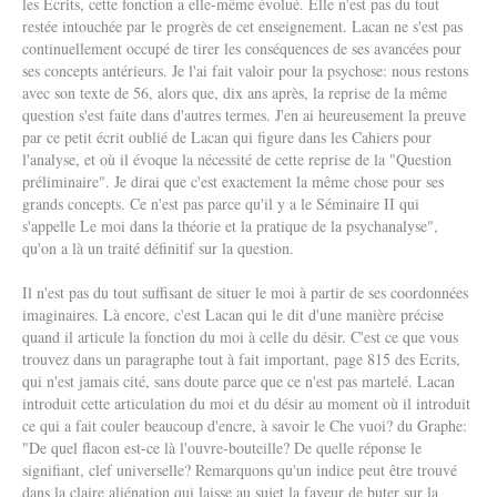
les Ecrits, cette fonction a elle-même évolué. Elle n'est pas du tout
restée intouchée par le progrès de cet enseignement. Lacan ne s'est pas
continuellement occupé de tirer les conséquences de ses avancées pour
ses concepts antérieurs. Je l'ai fait valoir pour la psychose: nous restons
avec son texte de 56, alors que, dix ans après, la reprise de la même
question s'est faite dans d'autres termes. J'en ai heureusement la preuve
par ce petit écrit oublié de Lacan qui figure dans les Cahiers pour
l'analyse, et où il évoque la nécessité de cette reprise de la "Question
préliminaire". Je dirai que c'est exactement la même chose pour ses
grands concepts. Ce n'est pas parce qu'il y a le Séminaire II qui
s'appelle Le moi dans la théorie et la pratique de la psychanalyse",
qu'on a là un traité définitif sur la question.
Il n'est pas du tout suffisant de situer le moi à partir de ses coordonnées
imaginaires. Là encore, c'est Lacan qui le dit d'une manière précise
quand il articule la fonction du moi à celle du désir. C'est ce que vous
trouvez dans un paragraphe tout à fait important, page 815 des Ecrits,
qui n'est jamais cité, sans doute parce que ce n'est pas martelé. Lacan
introduit cette articulation du moi et du désir au moment où il introduit
ce qui a fait couler beaucoup d'encre, à savoir le Che vuoi? du Graphe:
"De quel flacon est-ce là l'ouvre-bouteille? De quelle réponse le
signifiant, clef universelle? Remarquons qu'un indice peut être trouvé
dans la claire aliénation qui laisse au sujet la faveur de buter sur la