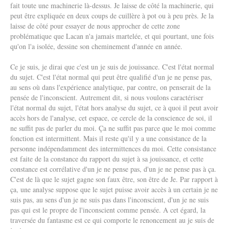
fait toute une machinerie là-dessus. Je laisse de côté la machinerie, qui
peut être expliquée en deux coups de cuillère à pot ou à peu près. Je la
laisse de côté pour essayer de nous approcher de cette zone
problématique que Lacan n'a jamais martelée, et qui pourtant, une fois
qu'on l'a isolée, dessine son cheminement d'année en année.
Ce je suis, je dirai que c'est un je suis de jouissance. C'est l'état normal
du sujet. C'est l'état normal qui peut être qualifié d'un je ne pense pas,
au sens où dans l'expérience analytique, par contre, on penserait de la
pensée de l'inconscient. Autrement dit, si nous voulons caractériser
l'état normal du sujet, l'état hors analyse du sujet, ce à quoi il peut avoir
accès hors de l'analyse, cet espace, ce cercle de la conscience de soi, il
ne suffit pas de parler du moi. Ça ne suffit pas parce que le moi comme
fonction est intermittent. Mais il reste qu'il y a une consistance de la
personne indépendamment des intermittences du moi. Cette consistance
est faite de la constance du rapport du sujet à sa jouissance, et cette
constance est corrélative d'un je ne pense pas, d'un je ne pense pas à ça.
C'est de là que le sujet gagne son faux être, son être de Je. Par rapport à
ça, une analyse suppose que le sujet puisse avoir accès à un certain je ne
suis pas, au sens d'un je ne suis pas dans l'inconscient, d'un je ne suis
pas qui est le propre de l'inconscient comme pensée. A cet égard, la
traversée du fantasme est ce qui comporte le renoncement au je suis de