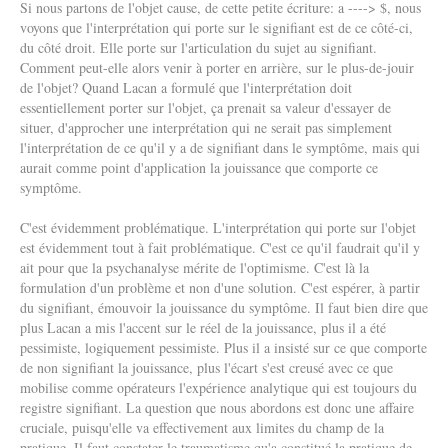
Si nous partons de l'objet cause, de cette petite écriture: a ----> $, nous
voyons que l'interprétation qui porte sur le signifiant est de ce côté-ci,
du côté droit. Elle porte sur l'articulation du sujet au signifiant.
Comment peut-elle alors venir à porter en arrière, sur le plus-de-jouir
de l'objet? Quand Lacan a formulé que l'interprétation doit
essentiellement porter sur l'objet, ça prenait sa valeur d'essayer de
situer, d'approcher une interprétation qui ne serait pas simplement
l'interprétation de ce qu'il y a de signifiant dans le symptôme, mais qui
aurait comme point d'application la jouissance que comporte ce
symptôme.
C'est évidemment problématique. L'interprétation qui porte sur l'objet
est évidemment tout à fait problématique. C'est ce qu'il faudrait qu'il y
ait pour que la psychanalyse mérite de l'optimisme. C'est là la
formulation d'un problème et non d'une solution. C'est espérer, à partir
du signifiant, émouvoir la jouissance du symptôme. Il faut bien dire que
plus Lacan a mis l'accent sur le réel de la jouissance, plus il a été
pessimiste, logiquement pessimiste. Plus il a insisté sur ce que comporte
de non signifiant la jouissance, plus l'écart s'est creusé avec ce que
mobilise comme opérateurs l'expérience analytique qui est toujours du
registre signifiant. La question que nous abordons est donc une affaire
cruciale, puisqu'elle va effectivement aux limites du champ de la
pratique. Il faut constater le traumatisme qu'a constitué la pratique de