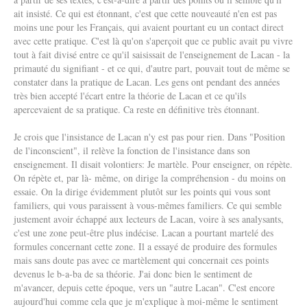
ait insisté. Ce qui est étonnant, c'est que cette nouveauté n'en est pas
moins une pour les Français, qui avaient pourtant eu un contact direct
avec cette pratique. C'est là qu'on s'aperçoit que ce public avait pu vivre
tout à fait divisé entre ce qu'il saisissait de l'enseignement de Lacan - la
primauté du signifiant - et ce qui, d'autre part, pouvait tout de même se
constater dans la pratique de Lacan. Les gens ont pendant des années
très bien accepté l'écart entre la théorie de Lacan et ce qu'ils
apercevaient de sa pratique. Ca reste en définitive très étonnant.
Je crois que l'insistance de Lacan n'y est pas pour rien. Dans "Position
de l'inconscient", il relève la fonction de l'insistance dans son
enseignement. Il disait volontiers: Je martèle. Pour enseigner, on répète.
On répète et, par là- même, on dirige la compréhension - du moins on
essaie. On la dirige évidemment plutôt sur les points qui vous sont
familiers, qui vous paraissent à vous-mêmes familiers. Ce qui semble
justement avoir échappé aux lecteurs de Lacan, voire à ses analysants,
c'est une zone peut-être plus indécise. Lacan a pourtant martelé des
formules concernant cette zone. Il a essayé de produire des formules
mais sans doute pas avec ce martèlement qui concernait ces points
devenus le b-a-ba de sa théorie. J'ai donc bien le sentiment de
m'avancer, depuis cette époque, vers un "autre Lacan". C'est encore
aujourd'hui comme cela que je m'explique à moi-même le sentiment