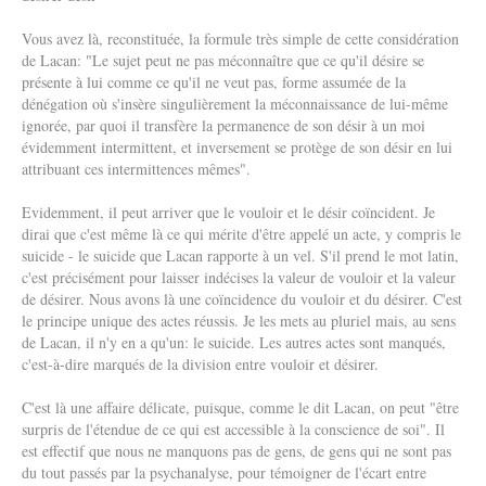
Vous avez là, reconstituée, la formule très simple de cette considération
de Lacan: "Le sujet peut ne pas méconnaître que ce qu'il désire se
présente à lui comme ce qu'il ne veut pas, forme assumée de la
dénégation où s'insère singulièrement la méconnaissance de lui-même
ignorée, par quoi il transfère la permanence de son désir à un moi
évidemment intermittent, et inversement se protège de son désir en lui
attribuant ces intermittences mêmes".
Evidemment, il peut arriver que le vouloir et le désir coïncident. Je
dirai que c'est même là ce qui mérite d'être appelé un acte, y compris le
suicide - le suicide que Lacan rapporte à un vel. S'il prend le mot latin,
c'est précisément pour laisser indécises la valeur de vouloir et la valeur
de désirer. Nous avons là une coïncidence du vouloir et du désirer. C'est
le principe unique des actes réussis. Je les mets au pluriel mais, au sens
de Lacan, il n'y en a qu'un: le suicide. Les autres actes sont manqués,
c'est-à-dire marqués de la division entre vouloir et désirer.
C'est là une affaire délicate, puisque, comme le dit Lacan, on peut "être
surpris de l'étendue de ce qui est accessible à la conscience de soi". Il
est effectif que nous ne manquons pas de gens, de gens qui ne sont pas
du tout passés par la psychanalyse, pour témoigner de l'écart entre