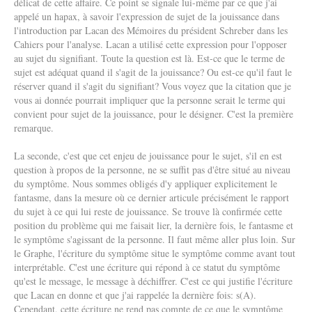
délicat de cette affaire. Ce point se signale lui-même par ce que j'ai
appelé un hapax, à savoir l'expression de sujet de la jouissance dans
l'introduction par Lacan des Mémoires du président Schreber dans les
Cahiers pour l'analyse. Lacan a utilisé cette expression pour l'opposer
au sujet du signifiant. Toute la question est là. Est-ce que le terme de
sujet est adéquat quand il s'agit de la jouissance? Ou est-ce qu'il faut le
réserver quand il s'agit du signifiant? Vous voyez que la citation que je
vous ai donnée pourrait impliquer que la personne serait le terme qui
convient pour sujet de la jouissance, pour le désigner. C'est la première
remarque.
La seconde, c'est que cet enjeu de jouissance pour le sujet, s'il en est
question à propos de la personne, ne se suffit pas d'être situé au niveau
du symptôme. Nous sommes obligés d'y appliquer explicitement le
fantasme, dans la mesure où ce dernier articule précisément le rapport
du sujet à ce qui lui reste de jouissance. Se trouve là confirmée cette
position du problème qui me faisait lier, la dernière fois, le fantasme et
le symptôme s'agissant de la personne. Il faut même aller plus loin. Sur
le Graphe, l'écriture du symptôme situe le symptôme comme avant tout
interprétable. C'est une écriture qui répond à ce statut du symptôme
qu'est le message, le message à déchiffrer. C'est ce qui justifie l'écriture
que Lacan en donne et que j'ai rappelée la dernière fois: s(A).
Cependant, cette écriture ne rend pas compte de ce que le symptôme