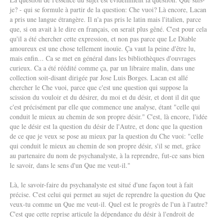
je? - qui se formule à partir de la question: Che vuoi? Là encore, Lacan
a pris une langue étrangère. Il n'a pas pris le latin mais l'italien, parce
que, si on avait à le dire en français, on serait plus gêné. C'est pour cela
qu'il a été chercher cette expression, et non pas parce que Le Diable
amoureux est une chose tellement inouïe. Ça vaut la peine d'être lu,
mais enfin... Ca se met en général dans les bibliothèques d'ouvrages
curieux. Ca a été réédité comme ça, par un libraire malin, dans une
collection soit-disant dirigée par Jose Luis Borges. Lacan est allé
chercher le Che vuoi, parce que c'est une question qui suppose la
scission du vouloir et du désirer, du moi et du désir, et dont il dit que
c'est précisément par elle que commence une analyse, étant "celle qui
conduit le mieux au chemin de son propre désir." C'est, là encore, l'idée
que le désir est la question du désir de l'Autre, et donc que la question
de ce que je veux se pose au mieux par la question du Che vuoi: "celle
qui conduit le mieux au chemin de son propre désir, s'il se met, grâce
au partenaire du nom de psychanalyste, à la reprendre, fut-ce sans bien
le savoir, dans le sens d'un Que me veut-il."
Là, le savoir-faire du psychanalyste est situé d'une façon tout à fait
précise. C'est celui qui permet au sujet de reprendre la question du Que
veux-tu comme un Que me veut-il. Quel est le progrès de l'un à l'autre?
C'est que cette reprise articule la dépendance du désir à l'endroit de