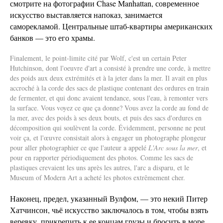
смотрите на фотографии Chase Manhattan, современное
искусство выставляется напоказ, занимается
саморекламой. Центральные штаб-квартиры американских
банков — это его храмы.
Finalement, le point-limite cité par Wolf, c'est un certain Peter
Hutchinson, dont l'oeuvre d'art a consisté à prendre une corde, à mettre
des poids aux deux extrémités et à la jeter dans la mer. Il avait en plus
accroché à la corde des sacs de plastique contenant des ordures en train
de fermenter, et qui donc avaient tendance, sous l'eau, à remonter vers
la surface. Vous voyez ce que ça donne? Vous avez la corde au fond de
la mer, avec des poids à ses deux bouts, et puis des sacs d'ordures en
décomposition qui soulèvent la corde. Évidemment, personne ne peut
voir ça, et l'œuvre consistait alors à engager un photographe plongeur
pour aller photographier ce que l'auteur a appelé
L'Arc sous la mer
, et
pour en rapporter périodiquement des photos. Comme les sacs de
plastiques crevaient les uns après les autres, l'arc a disparu, et le
Museum of Modern Art a acheté les photos extrêmement cher.
Наконец, предел, указанный Вулфом, — это некий Питер
Хатчинсон, чьё искусство заключалось в том, чтобы взять
веревку, прикрепить к ее концам грузы и бросить в море.