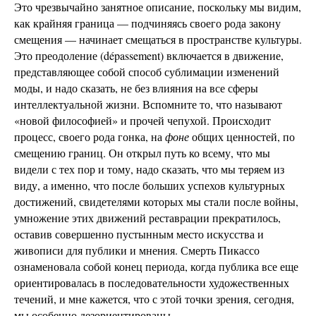
Это чрезвычайно занятное описание, поскольку мы видим,
как крайняя граница — подчиняясь своего рода закону
смещения — начинает смещаться в пространстве культуры.
Это преодоление (dépassement) включается в движение,
представляющее собой способ сублимации изменений
моды, и надо сказать, не без влияния на все сферы
интеллектуальной жизни. Вспомните то, что называют
«новой философией» и прочей чепухой. Происходит
процесс, своего рода гонка, на
фоне
общих ценностей, по
смещению границ. Он открыл путь ко всему, что мы
видели с тех пор и тому, надо сказать, что мы теряем из
виду, а именно, что после больших успехов культурных
достижений, свидетелями которых мы стали после войны,
умножение этих движений реставрации прекратилось,
оставив совершенно пустынным место искусства и
живописи для публики и мнения. Смерть Пикассо
ознаменовала собой конец периода, когда публика все еще
ориентировалась в последовательности художественных
течений, и мне кажется, что с этой точки зрения, сегодня,
мы особенно дезориентированы.