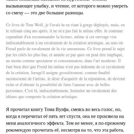
вызывающее улыбку, и чтение, от которого можно умереть
со смеху — это две большие разницы.
Ce livre de Tom Wolf, je l'avais lu en riant à gorge déployée, mais, en
le relisant cinq ans après, il ne m'a pas fait le même effet. Je continue
cependant d'en recommander la lecture, même si cet ouvrage vise
indiscutablement à un ravalement de la création artistique, au sens où
Freud parle de ravalement de la vie amoureuse. Ce livre prend le sujet
par les côtés les plus bas, et annule ce par quoi on peut être impliqué,
au moins comme spectateur et consommateur, dans l'art moderne. Il
faut bien dire que Freud lui-même n'est pas indemne de ce ravalement
de la création, lorsqu'il assigne grossièrement, comme finalité
inconsciente de l'artiste, le désir d'acquérir de la réputation, de devenir
riche et d'obtenir la possibilité de faire l'amour avec de belles
personnes. C'est là, indiscutablement, formuler un ravalement des
idéaux que comporte la création artistique.
Я прочитал книгу Тома Вулфа, смеясь во весь голос, но,
когда я перечитал её пять лет спустя, она не произвела на
меня аналогичного эффекта. Тем не менее, я по-прежнему
рекомендую прочитать её, несмотря на то, что эта работа,