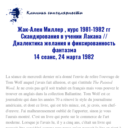
Жак-Ален Миллер , курс 1981-1982 гг
Скандирования в учении Лакана //
Диалектика желания и фиксированность
фантазма
14 сеанс, 24 марта 1982
La séance de mercredi dernier m'a donné l'envie de relire l'ouvrage de
Tom Wolf auquel j'avais fait allusion, et qui s'intitule
The Painted
Word
. Je ne crois pas qu'il soit traduit en français mais vous pouvez le
trouver en anglais dans la collection Ballantine. Tom Wolf est ce
journaliste qui dans les années 70 a rénové le style du journalisme
américain, et dont ce livre, qui est très mince, est, je crois, son chef-
d'œuvre. J'ai malheureusement oublié de l'apporter, sinon je vous
l'aurais montré. C'est un livre qui porte sur le commerce de l'art
moderne. Lorsque je l'avais lu, il y a cinq ans, c'était un livre qui
pouvait être considéré comme rare parce qu'on pouvait le lire en riant à