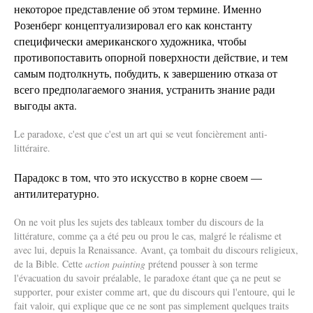
некоторое представление об этом термине. Именно
Розенберг концептуализировал его как константу
специфически американского художника, чтобы
противопоставить опорной поверхности действие, и тем
самым подтолкнуть, побудить, к завершению отказа от
всего предполагаемого знания, устранить знание ради
выгоды акта.
Le paradoxe, c'est que c'est un art qui se veut foncièrement anti-
littéraire.
Парадокс в том, что это искусство в корне своем —
антилитературно.
On ne voit plus les sujets des tableaux tomber du discours de la
littérature, comme ça a été peu ou prou le cas, malgré le réalisme et
avec lui, depuis la Renaissance. Avant, ça tombait du discours religieux,
de la Bible. Cette
action painting
prétend pousser à son terme
l'évacuation du savoir préalable, le paradoxe étant que ça ne peut se
supporter, pour exister comme art, que du discours qui l'entoure, qui le
fait valoir, qui explique que ce ne sont pas simplement quelques traits