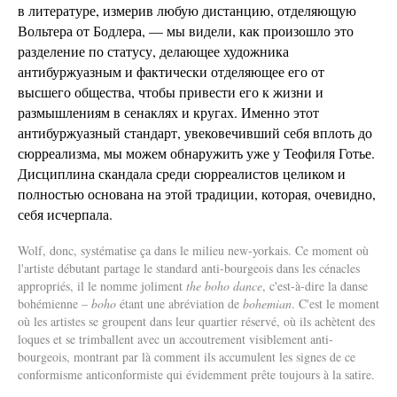
в литературе, измерив любую дистанцию, отделяющую
Вольтера от Бодлера, — мы видели, как произошло это
разделение по статусу, делающее художника
антибуржуазным и фактически отделяющее его от
высшего общества, чтобы привести его к жизни и
размышлениям в сенаклях и кругах. Именно этот
антибуржуазный стандарт, увековечивший себя вплоть до
сюрреализма, мы можем обнаружить уже у Теофиля Готье.
Дисциплина скандала среди сюрреалистов целиком и
полностью основана на этой традиции, которая, очевидно,
себя исчерпала.
Wolf, donc, systématise ça dans le milieu new-yorkais. Ce moment où
l'artiste débutant partage le standard anti-bourgeois dans les cénacles
appropriés, il le nomme joliment
the boho dance
, c'est-à-dire la danse
bohémienne –
boho
étant une abréviation de
bohemian
. C'est le moment
où les artistes se groupent dans leur quartier réservé, où ils achètent des
loques et se trimballent avec un accoutrement visiblement anti-
bourgeois, montrant par là comment ils accumulent les signes de ce
conformisme anticonformiste qui évidemment prête toujours à la satire.