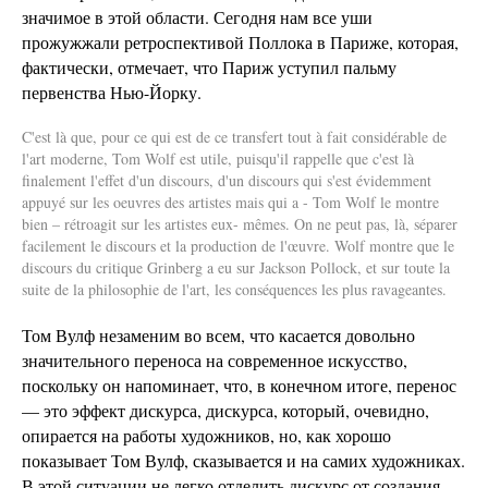
значимое в этой области. Сегодня нам все уши
прожужжали ретроспективой Поллока в Париже, которая,
фактически, отмечает, что Париж уступил пальму
первенства Нью-Йорку.
C'est là que, pour ce qui est de ce transfert tout à fait considérable de
l'art moderne, Tom Wolf est utile, puisqu'il rappelle que c'est là
finalement l'effet d'un discours, d'un discours qui s'est évidemment
appuyé sur les oeuvres des artistes mais qui a - Tom Wolf le montre
bien – rétroagit sur les artistes eux- mêmes. On ne peut pas, là, séparer
facilement le discours et la production de l'œuvre. Wolf montre que le
discours du critique Grinberg a eu sur Jackson Pollock, et sur toute la
suite de la philosophie de l'art, les conséquences les plus ravageantes.
Том Вулф незаменим во всем, что касается довольно
значительного переноса на современное искусство,
поскольку он напоминает, что, в конечном итоге, перенос
— это эффект дискурса, дискурса, который, очевидно,
опирается на работы художников, но, как хорошо
показывает Том Вулф, сказывается и на самих художниках.
В этой ситуации не легко отделить дискурс от создания