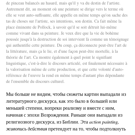
de pinceau balancés au hasard, mais qu'il y va du destin de l'artiste.
Autrement dit, au moment où une peinture se dirige vers le terme où
elle se veut auto-suffisante, elle appelle en même temps qu'on sache des
tas de choses sur l'artiste, ses intentions, son destin. Ca fait même la
place éminente de Pollock, à savoir qu'il se soit détruit lui-même
comme vivant dans sa peinture. Je veux dire que la vie de bohème
poussée jusqu'à la destruction de soi intervient là comme un témoignage
qui authentifie cette peinture. Du coup, ça déconnecte peut-être l'art de
la littérature, mais ça le lie, et d'une façon peut-être mortelle, à la
théorie de l'art. Ca montre également à quel point le signifiant
linguistique, c'est-à-dire le discours articulé, est finalement nécessaire à
la valorisation même de cette production, et que cette volonté d'auto-
référence de l'œuvre la rend en même temps d'autant plus dépendante
de l'ensemble du discours culturel.
Мы больше не видим, чтобы сюжеты картин выпадали из
литературного дискурса, как это было в большей или
меньшей степени, вопреки реализму и вместе с ним,
начиная с эпохи Возрождения. Раньше они выпадали из
религиозного дискурса, из Библии. Эта
action painting,
живопись действия
претендует на то, чтобы подтолкнуть