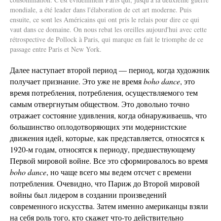
mondiale, a été leader dans l'élaboration de cet art moderne. Puis
ensuite, ce sont les Américains qui ont pris le relais pour dire ce qui
vaut dans ce domaine. On nous rebat les oreilles aujourd'hui avec cette
rétrospective de Pollock à Paris, qui marque en fait le triomphe de ce
passage entre Paris et New York.
Далее наступает второй период — период, когда художник
получает признание. Это уже не время
boho dance
, это
время потребления, потребления, осуществляемого тем
самым отвергнутым обществом. Это довольно точно
отражает состояние удивления, когда обнаруживаешь, что
большинство оплодотворяющих эти модернистские
движения идей, которые, как представляется, относятся к
1920-м годам, относятся к периоду, предшествующему
Первой мировой войне. Все это сформировалось во время
boho dance
, но чаще всего мы ведем отсчет с времени
потребления. Очевидно, что Париж до Второй мировой
войны был лидером в создании произведений
современного искусства. Затем именно американцы взяли
на себя роль того, кто скажет что-то действительно