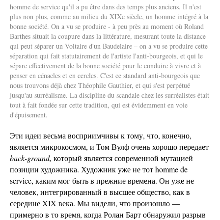
homme de service qu'il a pu être dans des temps plus anciens. Il n'est
plus non plus, comme au milieu du XIXe siècle, un homme intégré à la
bonne société. On a vu se produire - à peu près au moment où Roland
Barthes situait la coupure dans la littérature, mesurant toute la distance
qui peut séparer un Voltaire d'un Baudelaire – on a vu se produire cette
séparation qui fait statutairement de l'artiste l'anti-bourgeois, et qui le
sépare effectivement de la bonne société pour le conduire à vivre et à
penser en cénacles et en cercles. C'est ce standard anti-bourgeois que
nous trouvons déjà chez Théophile Gauthier, et qui s'est perpétué
jusqu'au surréalisme. La discipline du scandale chez les surréalistes était
tout à fait fondée sur cette tradition, qui est évidemment en voie
d'épuisement.
Эти идеи весьма восприимчивы к тому, что, конечно,
является микрокосмом, и Том Вулф очень хорошо передает
back-ground,
который является современной мутацией
позиции художника. Художник уже не тот homme de
service, каким мог быть в прежние времена. Он уже не
человек, интегрированный в высшее общество, как в
середине XIX века. Мы видели, что произошло —
примерно в то время, когда Ролан Барт обнаружил разрыв