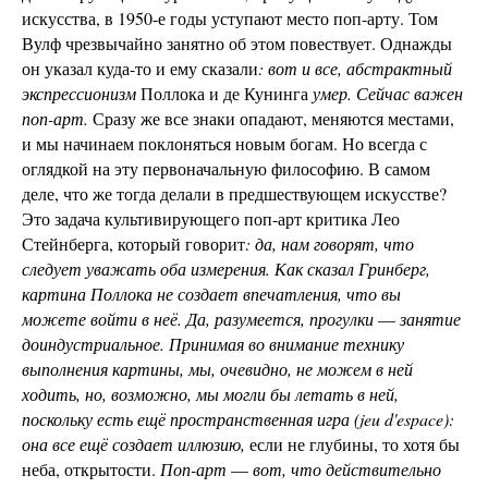
искусства, в 1950-е годы уступают место поп-арту. Том
Вулф чрезвычайно занятно об этом повествует. Однажды
он указал куда-то и ему сказали
: вот и все, абстрактный
экспрессионизм
Поллока и де Кунинга
умер. Сейчас важен
поп-арт.
Сразу же все знаки опадают, меняются местами,
и мы начинаем поклоняться новым богам. Но всегда с
оглядкой на эту первоначальную философию. В самом
деле, что же тогда делали в предшествующем искусстве?
Это задача культивирующего поп-арт критика Лео
Стейнберга, который говорит
: да, нам говорят, что
следует уважать оба измерения. Как сказал Гринберг,
картина Поллока не создает впечатления, что вы
можете войти в неё. Да, разумеется, прогулки
—
занятие
доиндустриальное. Принимая во внимание технику
выполнения картины, мы, очевидно, не можем в ней
ходить, но, возможно, мы могли бы летать в ней,
поскольку есть ещё пространственная игра (jeu d'espace):
она все ещё создает иллюзию,
если не глубины, то хотя бы
неба, открытости.
Поп-арт
—
вот, что действительно