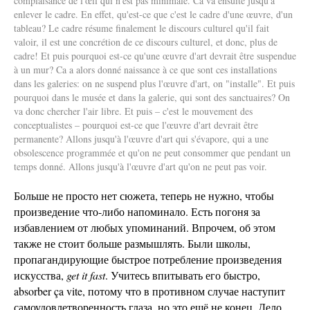
complaisance de l'œil qui n'est pas minimale. Ca va ensuite jusqu'à
enlever le cadre. En effet, qu'est-ce que c'est le cadre d'une œuvre, d'un
tableau? Le cadre résume finalement le discours culturel qu'il fait
valoir, il est une concrétion de ce discours culturel, et donc, plus de
cadre! Et puis pourquoi est-ce qu'une œuvre d'art devrait être suspendue
à un mur? Ca a alors donné naissance à ce que sont ces installations
dans les galeries: on ne suspend plus l'œuvre d'art, on "installe". Et puis
pourquoi dans le musée et dans la galerie, qui sont des sanctuaires? On
va donc chercher l'air libre. Et puis – c'est le mouvement des
conceptualistes – pourquoi est-ce que l'œuvre d'art devrait être
permanente? Allons jusqu'à l'œuvre d'art qui s'évapore, qui a une
obsolescence programmée et qu'on ne peut consommer que pendant un
temps donné. Allons jusqu'à l'œuvre d'art qu'on ne peut pas voir.
Больше не просто нет сюжета, теперь не нужно, чтобы
произведение что-либо напоминало. Есть погоня за
избавлением от любых упоминаний. Впрочем, об этом
также не стоит больше размышлять. Были школы,
пропагандирующие быстрое потребление произведения
искусства,
get it fast
. Учитесь впитывать его быстро,
absorber ça vite, потому что в противном случае наступит
самоудовлетворенность глаза, но это ещё не конец. Дело