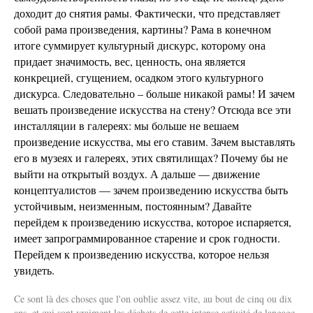
доходит до снятия рамы. Фактически, что представляет
собой рама произведения, картины? Рама в конечном
итоге суммирует культурный дискурс, которому она
придает значимость, вес, ценность, она является
конкрецией, сгущением, осадком этого культурного
дискурса. Следовательно – больше никакой рамы! И зачем
вешать произведение искусства на стену? Отсюда все эти
инсталляции в галереях: мы больше не вешаем
произведение искусства, мы его ставим. Зачем выставлять
его в музеях и галереях, этих святилищах? Почему бы не
выйти на открытый воздух. А дальше — движение
концептуалистов — зачем произведению искусства быть
устойчивым, неизменным, постоянным? Давайте
перейдем к произведению искусства, которое испаряется,
имеет запрограммированное старение и срок годности.
Перейдем к произведению искусства, которое нельзя
увидеть.
Ce sont là des choses que l'on oublie assez vite, au bout de cinq ou dix
ans, et qui sont vraiment les déchets de cette intense activité de langage