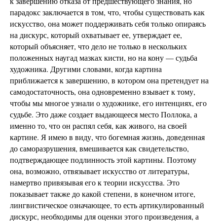
к завершению отказа от предшествующего знания, но
парадокс заключается в том, что, чтобы существовать как
искусство, она может поддерживать себя только опираясь
на дискурс, который охватывает ее, утверждает ее,
который объясняет, что дело не только в нескольких
положенных наугад мазках кисти, но на кону — судьба
художника. Другими словами, когда картина
приближается к завершению, в котором она претендует на
самодостаточность, она одновременно взывает к тому,
чтобы мы многое узнали о художнике, его интенциях, его
судьбе. Это даже создает выдающееся место Поллока, а
именно то, что он распял себя, как живого, на своей
картине. Я имею в виду, что богемная жизнь, доведенная
до саморазрушения, вмешивается как свидетельство,
подтверждающее подлинность этой картины. Поэтому
она, возможно, отвязывает искусство от литературы,
намертво привязывая его к теории искусства. Это
показывает также до какой степени, в конечном итоге,
лингвистическое означающее, то есть артикулированный
дискурс, необходимы для оценки этого произведения, а