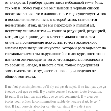
от анекдота. Гринберг делает здесь небольшой
come-back
,
так как в 1950-х годах он был занесен в черный список
после заявления, что в живописи все еще существует мазок
и восхваления живописи, в которой мазок становится
незаметным. Итак, далее мы переходим к minimal art,
искусству минимализма — гонке за редукцией, редукцией,
которая функционирует в качестве анализа того, чем
является произведение искусства, то есть экспертного
анализа произведения искусства, который раскладывает на
составные элементы окружающий его дискурс, постоянно
извлекая означающие из того, что выкристаллизовалось в
то время на Западе, и вместе с тем, только подчеркивая
зависимость этого художественного произведения от
общего контекста.
Il ne faut plus simplement qu'il n'y est pas de sujet, il ne faut pas que ça
évoque quoi que ce soit. Il y a cette course à évacuer toute évocation.
Et puis, il ne faut pas non plus que ce soit contemplé. Il y a eu des
écoles pour prôner la consommation rapide de l'œuvre d'art, le
get it
fast
. Il faut pouvoir absorber ça vite, car sinon il y a déjà une