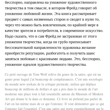
бесспорно, направлена на унижение художественного
творчества в том смысле, в котором Фрейд говорит об
унижении любовной жизни. Эта книга рассматривает
предмет с самых низменных сторон и сводит к нулю то,
через что можно быть вовлеченным, по крайней мере в
качестве зрителя и потребителя, в современное искусство.
Надо сказать, что и сам Фрейд не застрахован от этого
унижения творчества, когда он грубо приписывает
бессознательной направленности художника желание
приобрести репутацию, разбогатеть и получить шанс
заняться любовью с красивыми людьми. Это, бесспорно,
унижение идеалов художественного творчества.
Ce petit ouvrage de Tom Wolf relève du genre de la satire, qui est un
genre pour lequel j'ai beaucoup de complaisances. C'est une sociologie
du monde new-yorkais de la critique picturale, milieu qui déplace
beaucoup de millions de dollars et qui a pris dans le monde de l'art
moderne une place tout à fait essentielle autour du Museum of Modern
Art qui donne le la dans ce domaine. Ce livre ne prétend pas parler de
l'art en lui-même mais de ce qui l'entoure. Il veut démontrer que ce qui
l'entoure fait l'essentiel. C'est une satire qui porte essentiellement sur le