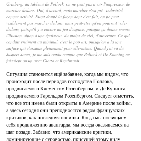
Grinberg, un tableau de Pollock, on ne peut pas avoir l'impression de
marcher dedans. Oui, d'accord, mais marcher c'est pré- industriel
comme activité. Etant donné la façon dont c'est fait, on ne peut
visiblement pas marcher dedans, mais peut-être qu'on pourrait voler
dedans, puisqu'il y a encore un jeu d'espace, puisque ça donne encore
l'illusion, sinon d'une épaisseur, du moins de ciel, d'ouverture. Ce qui
conduit vraiment au minimal, c'est le pop art, puisqu'on a là une
surface qui s'assume pleinement pour elle-même. Quand j'ai vu du
Jaspers Jones, je me suis rendu compte que Pollock et De Kooning ne
faisaient qu'un avec Giotto et Rembrandt.
Ситуация становится ещё забавнее, когда мы видим, что
происходит после периодов господства Поллока,
продвигаемого Клементом Розенбергом, и Де Кунинга,
продвигаемого Гарольдом Розенбергом. Следует отметить,
что все эти имена были открыты в Америке после войны,
а здесь сегодня они преподносятся рядом французских
критиков, как последняя новинка. Когда мы посвящаем
себя продвижению авангарда, мы всегда оказываемся на
шаг позади. Забавно, что американские критики,
доминирующие с суровостью, присущей этому виду