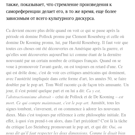
также, показывает, что стремление произведения к
самореференции делает его, в то же время, еще более
зависимым от всего культурного дискурса.
Ca devient encore plus drôle quand on voit ce qui se passe après la
période où domine Pollock promu par Clement Rosenberg et celle où
domine De Kooning promu, lui, par Harold Rosenberg. Il faut voir que
toutes ces choses ont été découvertes en Amérique après la guerre, et
qu'elles sont découvertes aujourd'hui ici comme étant de la dernière
nouveauté par un certain nombre de critiques français. Quand on se
voue à promouvoir l'avant-garde, on est toujours en retard d'une. Ce
qui est drôle donc, c'est de voir ces critiques américains qui dominent,
avec l'austérité impliquée dans cette forme d'art, les années 50, se faire
doubler par le pop art. Tom Wolf raconte ça de façon très amusante. Un
jour, il s'est pointé quelque part et on lui a dit:
Ca y est,
l'abstractionnisme abstrait
– celui de Pollock et de De Kooning –
est
mort. Ce qui compte maintenant, c'est le pop art.
Aussitôt, tous les
signes tombent, s'inversent, et on commence à adorer les nouveaux
dieux. Mais c'est toujours par référence à cette philosophie initiale. En
effet, à quoi s'en prend-t-on alors, dans l'art précédent? C'est là la tâche
du critique Leo Steinberg promouvant le pop art, et qui dit:
Oui, on
nous dit qu'il faut respecter les deux dimensions. Comme le disait bien