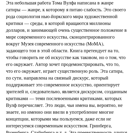
Эта небольшая работа Тома Вулфа написана в жанре
сатиры — жанре, к которому я питаю слабость. Это своего
рода социология нью-йоркского мира художественной
критики — среды, в которой вращаются миллионы
долларов, и занимающей очень существенное положение в
мире современного искусства, сконцентрированного
вокруг Музея современного искусства (MoMA),
задающего тон в этой области. Книга претендует на то,
чтобы говорить не об искусстве как таковом, но о том, что
его окружает. Автор хочет продемонстрировать, что то,
что его окружает, играет существенную роль. Эта сатира,
по сути, направлена на связный дискурс, который
поддерживает это современное искусство, ориентирует
зрителей и, следовательно, является дискурсом, созданным
критиками — теми послевоенными критиками, которых
Вулф перечисляет. Это люди, чьи имена вы, вероятно, не
знаете, но именно они ввели в употребление многие
концепции, которыми мы пользуемся, даже если не
интересуемся современным искусством. Гринберга,
Розенберга, Стaйнберга и т. д. Эта преемственность длится