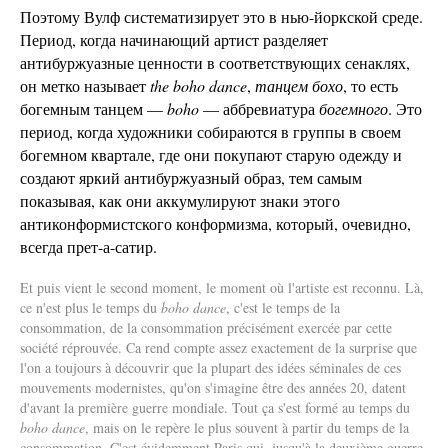
Поэтому Вулф систематизирует это в нью-йоркской среде.
Период, когда начинающий артист разделяет
антибуржуазные ценности в соответствующих сенаклях,
он метко называет
the boho dance
,
танцем бохо
, то есть
богемным танцем —
boho
— аббревиатура
богемного
. Это
период, когда художники собираются в группы в своем
богемном квартале, где они покупают старую одежду и
создают яркий антибуржуазный образ, тем самым
показывая, как они аккумулируют знаки этого
антиконформистского конформизма, который, очевидно,
всегда прет-а-сатир.
Et puis vient le second moment, le moment où l'artiste est reconnu. Là,
ce n'est plus le temps du
boho dance
, c'est le temps de la
consommation, de la consommation précisément exercée par cette
société réprouvée. Ca rend compte assez exactement de la surprise que
l'on a toujours à découvrir que la plupart des idées séminales de ces
mouvements modernistes, qu'on s'imagine être des années 20, datent
d'avant la première guerre mondiale. Tout ça s'est formé au temps du
boho dance
, mais on le repère le plus souvent à partir du temps de la
consommation. C'est évidemment Paris qui, jusqu'à la deuxième guerre