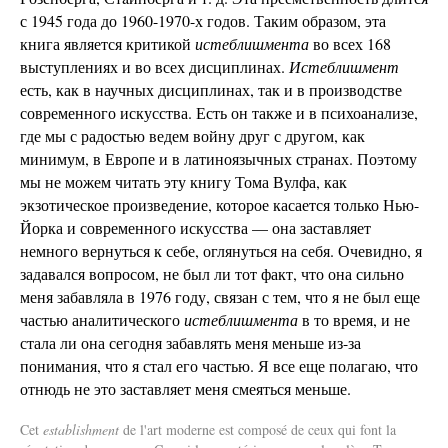
с 1945 года до 1960-1970-х годов. Таким образом, эта
книга является критикой
истеблишмента
во всех 168
выступлениях и во всех дисциплинах.
И
стеблишмент
есть, как в научных дисциплинах, так и в производстве
современного искусства. Есть он также и в психоанализе,
где мы с радостью ведем войну друг с другом, как
минимум, в Европе и в латиноязычных странах. Поэтому
мы не можем читать эту книгу Тома Вулфа, как
экзотическое произведение, которое касается только Нью-
Йорка и современного искусства — она заставляет
немного вернуться к себе, оглянуться на себя. Очевидно, я
задавался вопросом, не был ли тот факт, что она сильно
меня забавляла в 1976 году, связан с тем, что я не был еще
частью аналитического
истеблишмента
в то время, и не
стала ли она сегодня забавлять меня меньше из-за
понимания, что я стал его частью. Я все еще полагаю, что
отнюдь не это заставляет меня смеяться меньше.
Cet
establishment
de l'art moderne est composé de ceux qui font la