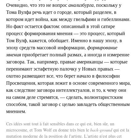
Очевидно, что это не вопрос
анализбурга
, поскольку у
Тома Вулфа речь идет о городе, который разделен, в
котором идет война, как между гвельфами и гибеллинами.
Но факт остается фактом: описанный в этой сатире
процесс формирования мнения — это процесс, который
Том Вулф, кажется, обобщает. Именно в нашу эпоху, в
эпоху средств массовой информации,
формирование
мнения
приобретает полный размах, а иногда и измерение
заговора. Так, например, правые американцы — которые
перенимают эстафетную палочку у Новых правых —
охотно размещают все, что берет начало в философии
Просвещения, которая лежит в основе современного мира,
как следствие заговора интеллектуалов, и то, к чему они
на самом деле стремятся, — сделать, волюнтаристским
способом, такой заговор с целью завладеть общественным
мнением.
Ces idées sont tout à fait sensibles dans ce qui est, bien sûr, un
microcosme, et Tom Wolf en donne très bien le
back-ground
qui est la
mutation moderne de la position de l'artiste. L'artiste n'est plus cet