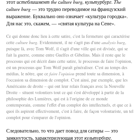
этот
истеблишмент the
c
ulture burg,
культурбург
.
The
c
ulture burg
—
это трудно переводимое на французский
выражение. Буквально оно означает «культура городка».
Для нас это, скажем, — «святая культура на Сене».
Ce qui donne donc lieu à cette satire, c'est la fermeture qui caractérise
cette
culture burg
. Evidemment, il ne s'agit pas d'une
analysis burg
,
puisque là, avec Tom Wolf, il s'agit d'une ville qui est divisée, qui se
fait la guerre, comme entre Guelfes et Gibelins. Mais il reste que le
processus qui est décrit dans cette satire, le processus de faire l'opinion,
est un processus que Tom Wolf paraît généraliser. C'est au temps des
médias, le nôtre, que ce
faire l'opinion
prend toute sa dimension, à
l'occasion sa dimension de complot. C'est ainsi, par exemple, que les
Américains de droite – qui ont leur relais français avec la Nouvelle
Droite – situent volontiers tout ce qui s'est développé à partir de la
philosophie des Lumières, qui est à l'origine de ce monde
contemporain, comme l'effet d'un complot des intellectuels, et que ce à
quoi ils aspirent effectivement, c'est à faire, de façon volontariste, un tel
complot pour s'emparer de l'opinion.
Следовательно, то что дает повод для сатиры — это
замкнутость, характеризующая этот
культурбург
.