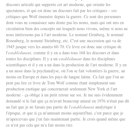
discours articulé qui supporte cet art moderne, qui oriente les
spectateurs, et qui est donc un discours fait par les critiques – ces
critiques que Wolf énumère depuis la guerre. Ce sont des personnes
dont vous ne connaissez sans doute pas les noms, mais qui ont mis en
circulation bien des concepts sur lesquels nous vivons, même si nous ne
nous intéressons pas à l'art moderne. Le nommé Grinberg, le nommé
Rosenberg, le nommé Steinberg, etc. C'est une succession qui va de
1945 jusque vers les années 60-70. Ce livre est donc une critique de
l'
establishment
, comme il y en a dans tous 168 les discours et dans
toutes les disciplines. Il y a un
establishment
dans les disciplines
scientifiques et il y en a un dans la production de l'art moderne. Il y en
a un aussi dans la psychanalyse, où l'on se fait volontiers la guerre, au
moins en Europe et dans les pays de langue latine. Ca fait que l'on ne
peut pas lire ce livre de Tom Wolf comme étant simplement une
production exotique qui concernerait seulement New York et l'art
moderne - ça oblige à un petit retour sur soi. Je me suis évidemment
demandé si le fait que ça m'avait beaucoup amusé en 1976 n'était pas dû
au fait que je ne faisais pas partie de l'
establishment
analytique à
l'époque, et que si ça m'amusait moins aujourd'hui, c'est parce que je
m'apercevais que j'en fais maintenant partie. Je crois quand même que
ce n'est pas cela qui m'a fait moins rire.