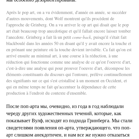
Après le pop art, on a vu évidemment, d'année en année, se succéder
d'autres mouvements, dont Wolf montrent qu'ils procèdent de
l'approche de Grinberg. On a vu arriver le op art qui disait que le pop
art était beaucoup trop anecdotique et qu'il fallait encore laisser tomber
l'anecdote. Grinberg a fait là un petit
come-back
, puisqu'il s'était fait
blackboulé dans les années 50 en disant qu'il y avait encore la touche et
en prônant une peinture où la touche devient invisible. Ca fait qu'on est
arrivé ensuite au minimal art, à une course à la réduction, à une
réduction qui fonctionne comme une analyse de ce qu'est l'oeuvre d'art,
c'est-à-dire une analyse qui pour prouver l'oeuvre d'art, décompose les
éléments constituants du discours qui l'entoure, prélève continuellement
des signifiants sur ce qui s'est cristallisé à un moment en Occident, et
qui en même temps ne fait qu'accentuer la dépendance de cette
production à l'endroit du contexte d'ensemble.
После поп-арта мы, очевидно, из года в год наблюдали
череду других художественных течений, которые, как
показывает Вулф, исходят из подхода Гринберга. Мы стали
свидетелями появления оп-арта, утверждающего, что поп-
арт слишком анекдотичен, и нам все же нужно отказаться