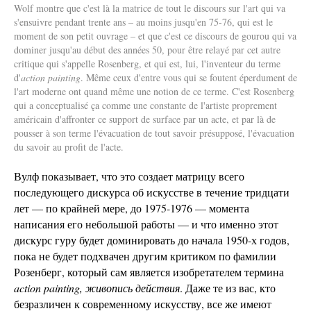
Wolf montre que c'est là la matrice de tout le discours sur l'art qui va
s'ensuivre pendant trente ans – au moins jusqu'en 75-76, qui est le
moment de son petit ouvrage – et que c'est ce discours de gourou qui va
dominer jusqu'au début des années 50, pour être relayé par cet autre
critique qui s'appelle Rosenberg, et qui est, lui, l'inventeur du terme
d'
action painting
. Même ceux d'entre vous qui se foutent éperdument de
l'art moderne ont quand même une notion de ce terme. C'est Rosenberg
qui a conceptualisé ça comme une constante de l'artiste proprement
américain d'affronter ce support de surface par un acte, et par là de
pousser à son terme l'évacuation de tout savoir présupposé, l'évacuation
du savoir au profit de l'acte.
Вулф показывает, что это создает матрицу всего
последующего дискурса об искусстве в течение тридцати
лет — по крайней мере, до 1975-1976 — момента
написания его небольшой работы — и что именно этот
дискурс гуру будет доминировать до начала 1950-х годов,
пока не будет подхвачен другим критиком по фамилии
Розенберг, который сам является изобретателем термина
action painting, живопись действия
. Даже те из вас, кто
безразличен к современному искусству, все же имеют