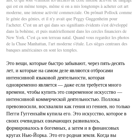
qui est en même temps, même si on a mis longtemps à acheter cet art
moderne, une intense activité commerciale. On prônait Pollock comme
le génie des génies, et il n'y avait que Peggy Guggenheim pour
l'acheter. C'est un art qui dans ses signifiants évidents s'est développé
dans la bohème, et puis matériellement dans les cercles financiers de
New York. C'est ça son terreau natal. Quand vous regardez les photos
de la Chase Manhattan, l'art moderne s'étale. Les sièges centraux des
banques américaines en sont les temples.
Это вещи, которые быстро забывают, через пять-десять
лет, и которые на самом деле являются отбросами
интенсивной языковой деятельности, которая
одновременно является — даже если требуется много
времени, чтобы купить это современное искусство —
интенсивной коммерческой деятельностью. Поллока
превозносили, восхваляли как гения из гениев, но только
Пегги Гуггенхайм купила его. Это искусство, которое в
своих очевидных означающих развивалось,
формировалось в богемных, а затем и в финансовых
кругах Нью-Йорка. Это его родная земля. Когда вы