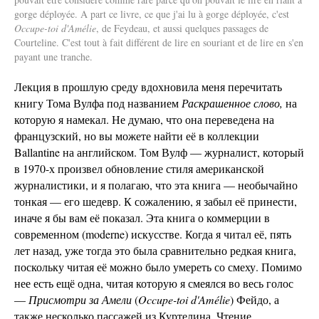
gorge déployée. A part ce livre, ce que j'ai lu à gorge déployée, c'est
Occupe-toi d'Amélie
, de Feydeau, et aussi quelques passages de
Courteline. C'est tout à fait différent de lire en souriant et de lire en s'en
payant une tranche.
Лекция в прошлую среду вдохновила меня перечитать
книгу Тома Вулфа под названием
Раскрашенное слово,
на
которую я намекал. Не думаю, что она переведена на
французский, но вы можете найти её в коллекции
Ballantine на английском. Том Вулф — журналист, который
в 1970-х произвел обновление стиля американской
журналистики, и я полагаю, что эта книга — необычайно
тонкая — его шедевр. К сожалению, я забыл её принести,
иначе я бы вам её показал. Эта книга о коммерции в
современном (moderne) искусстве. Когда я читал её, пять
лет назад, уже тогда это была сравнительно редкая книга,
поскольку читая её можно было умереть со смеху. Помимо
нее есть ещё одна, читая которую я смеялся во весь голос
—
Присмотри за Амели
(
Occupe-toi d'Amélie
) Фейдо, а
также несколько пассажей из Куртелина. Чтение,