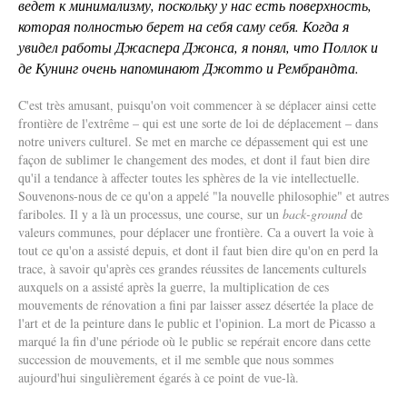
ведет к минимализму, поскольку у нас есть поверхность,
которая полностью берет на себя саму себя. Когда я
увидел работы Джаспера Джонса, я понял, что Поллок и
де Кунинг очень напоминают Джотто и Рембрандта.
C'est très amusant, puisqu'on voit commencer à se déplacer ainsi cette
frontière de l'extrême – qui est une sorte de loi de déplacement – dans
notre univers culturel. Se met en marche ce dépassement qui est une
façon de sublimer le changement des modes, et dont il faut bien dire
qu'il a tendance à affecter toutes les sphères de la vie intellectuelle.
Souvenons-nous de ce qu'on a appelé "la nouvelle philosophie" et autres
fariboles. Il y a là un processus, une course, sur un
back-ground
de
valeurs communes, pour déplacer une frontière. Ca a ouvert la voie à
tout ce qu'on a assisté depuis, et dont il faut bien dire qu'on en perd la
trace, à savoir qu'après ces grandes réussites de lancements culturels
auxquels on a assisté après la guerre, la multiplication de ces
mouvements de rénovation a fini par laisser assez désertée la place de
l'art et de la peinture dans le public et l'opinion. La mort de Picasso a
marqué la fin d'une période où le public se repérait encore dans cette
succession de mouvements, et il me semble que nous sommes
aujourd'hui singulièrement égarés à ce point de vue-là.