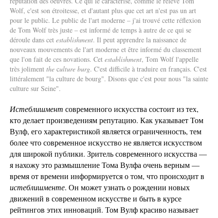
réputation des oeuvres. Ce qui le caractérise, comme le relève Tom
Wolf, c'est son étroitesse, et d'autant plus que cet art n'est pas un art
pour le public. Le public de l'art moderne – j'ai trouvé cette réflexion
de Tom Wolf très juste – est informé de temps à autre de ce qui se
déroule dans cet
establishment
. Il peut apprendre la naissance de
nouveaux mouvements de l'art moderne et être informé du classement
que l'on fait de ces novations. Cet
establishment
, Tom Wolf l'appelle
très joliment
the
c
ulture burg
. C'est difficile à traduire en français. C'est
littéralement "la culture de bourg". Disons que c'est pour nous "la sainte
culture sur Seine".
Истеблишмент
современного искусства состоит из тех,
кто делает произведениям репутацию. Как указывает Том
Вулф, его характеристикой является ограниченность, тем
более что современное искусство не является искусством
для широкой публики. Зритель современного искусства —
я нахожу это размышление Тома Вулфа очень верным —
время от времени информируется о том, что происходит в
истеблишменте
. Он может узнать о рождении новых
движений в современном искусстве и быть в курсе
рейтингов этих инноваций. Том Вулф красиво называет