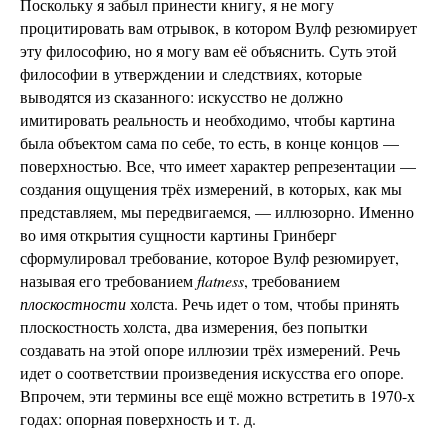
Поскольку я забыл принести книгу, я не могу
процитировать вам отрывок, в котором Вулф резюмирует
эту философию, но я могу вам её объяснить. Суть этой
философии в утверждении и следствиях, которые
выводятся из сказанного: искусство не должно
имитировать реальность и необходимо, чтобы картина
была объектом сама по себе, то есть, в конце концов —
поверхностью. Все, что имеет характер репрезентации —
создания ощущения трёх измерений, в которых, как мы
представляем, мы передвигаемся, — иллюзорно. Именно
во имя открытия сущности картины Гринберг
сформулировал требование, которое Вулф резюмирует,
называя его требованием
flatness
, требованием
плоскостности
холста. Речь идет о том, чтобы принять
плоскостность холста, два измерения, без попытки
создавать на этой опоре иллюзии трёх измерений. Речь
идет о соответствии произведения искусства его опоре.
Впрочем, эти термины все ещё можно встретить в 1970-х
годах: опорная поверхность и т. д.