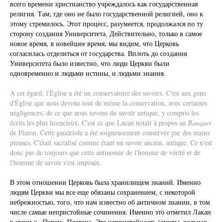
всего времени христианство учреждалось как государственная
религия. Там, где оно не было государственной религией, оно к
этому стремилось. Этот процесс, разумеется, продолжался по ту
сторону создания Университета. Действительно, только в самое
новое время, в новейшее время, мы видим, что Церковь
согласилась отделиться от государства. Вплоть до создания
Университета было известно, что люди Церкви были
одновременно и людьми истины, и людьми знания.
À cet égard, l'Église a été un conservatoire des savoirs. C'est aux gens
d'Église que nous devons tout de même la conservation, avec certaines
négligences, de ce que nous savons du savoir antique, y compris les
écrits les plus licencieux. C'est ce que Lacan notait à propos au
Banquet
de Platon. Cette gaudriole a été soigneusement conservée par des mains
pieuses. C'était sacralisé comme étant un savoir ancien, antique. Ce n'est
donc pas de toujours que cette antinomie de l'homme de vérité et de
l'homme de savoir s'est imposée.
В этом отношении Церковь была хранилищем знаний. Именно
людям Церкви мы все еще обязаны сохранением, с некоторой
небрежностью, того, что нам известно об античном знании, в том
числе самые непристойные сочинения. Именно это отметил Лакан
в связи с «
Пиром
» Платона. Эта непристойность (амуры, вольная