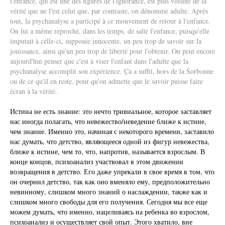
l'enfance, qui est une des figures de l'ignorance, est plus voisine de la
vérité que ne l'est celui que, par contraste, on dénomme adulte. Après
tout, la psychanalyse a participé à ce mouvement de retour à l'enfance.
On lui a même reproché, dans les temps, de salir l'enfance, puisqu'elle
imputait à celle-ci, supposée innocente, un peu trop de savoir sur la
jouissance, ainsi qu'un peu trop de liberté pour l'obtenir. On peut encore
aujourd'hui penser que c'est à viser l'enfant dans l'adulte que la
psychanalyse accomplit son expérience. Ça a suffit, hors de la Sorbonne
ou de ce qu'il en reste, pour qu'on admette que le savoir puisse faire
écran à la vérité.
Истина не есть знание: это нечто тривиальное, которое заставляет
нас иногда полагать, что невежество/неведение ближе к истине,
чем знание. Именно это, начиная с некоторого времени, заставило
нас думать, что детство, являющееся одной из фигур невежества,
ближе к истине, чем то, что, напротив, называется взрослым. В
конце концов, психоанализ участвовал в этом движении
возвращения в детство. Его даже упрекали в свое время в том, что
он очернил детство, так как оно вменяло ему, предположительно
невинному, слишком много знаний о наслаждении, также как и
слишком много свободы для его получения. Сегодня мы все еще
можем думать, что именно, нацеливаясь на ребенка во взрослом,
психоанализ и осуществляет свой опыт. Этого хватило, вне