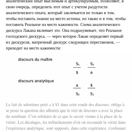
аналитический опыт мыслимым и артикулируемым, позволяют, в
свою очередь, определить этот опыт с учетом раздутости
аналитического опыта, который заключается не только в том,
чтобы поставить знание на место истины, но также и в том, чтобы
поставить Реальное на место кажимости. Схема аналитического
дискурса Лакана включает это. Она подразумевает, что Реальное
господского дискурса, — через которое Лакан определяет первый
из дискурсов, матричный дискурс следующих перестановок, —
приходит на место кажимости:
Le fait de substituer petit
a
à S1 dans cette ronde des discours, oblige à
se poser la question des affinités que le réel de discours a avec la place
du semblant. C'est solidaire de ce que le savoir vienne à la place de la
vérité. Les décalages, les trébuchements d'où on reconnaît la vérité dans
l'expérience analytique, sont supposés, dans cette expérience, s'ordonner