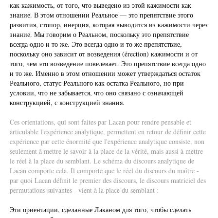
как кажимость, от того, что выведено из этой кажимости как
знание. В этом отношении Реальное — это препятствие этого
развития, стопор, инерция, которая выводится из кажимости через
знание. Мы говорим о Реальном, поскольку это препятствие
всегда одно и то же. Это всегда одно и то же препятствие,
поскольку оно зависит от возведения (érection) кажимости и от
того, чем это возведение повелевает. Это препятствие всегда одно
и то же. Именно в этом отношении может утверждаться остаток
Реального, статус Реального как остатка Реального, но при
условии, что не забывается, что оно связано с означающей
конструкцией, с конструкцией знания.
Ces orientations, qui sont faites par Lacan pour rendre pensable et
articulable l'expérience analytique, permettent en retour de définir cette
expérience par cette énormité que l'expérience analytique consiste, non
seulement à mettre le savoir à la place de la vérité, mais aussi à mettre
le réel à la place du semblant. Le schéma du discours analytique de
Lacan comporte cela. Il comporte que le réel du discours du maître -
par quoi Lacan définit le premier des discours, le discours matriciel des
permutations suivantes - vient à la place du semblant :
Эти ориентации, сделанные Лаканом для того, чтобы сделать