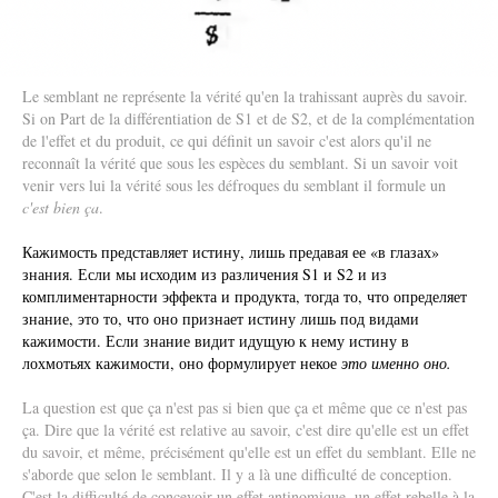
Le semblant ne représente la vérité qu'en la trahissant auprès du savoir.
Si on Part de la différentiation de S1 et de S2, et de la complémentation
de l'effet et du produit, ce qui définit un savoir c'est alors qu'il ne
reconnaît la vérité que sous les espèces du semblant. Si un savoir voit
venir vers lui la vérité sous les défroques du semblant il formule un
c'est bien ça
.
Кажимость представляет истину, лишь предавая ее «в глазах»
знания. Если мы исходим из различения S1 и S2 и из
комплиментарности эффекта и продукта, тогда то, что определяет
знание, это то, что оно признает истину лишь под видами
кажимости. Если знание видит идущую к нему истину в
лохмотьях кажимости, оно формулирует некое
это именно оно.
La question est que ça n'est pas si bien que ça et même que ce n'est pas
ça. Dire que la vérité est relative au savoir, c'est dire qu'elle est un effet
du savoir, et même, précisément qu'elle est un effet du semblant. Elle ne
s'aborde que selon le semblant. Il y a là une difficulté de conception.
C'est la difficulté de concevoir un effet antinomique, un effet rebelle à la