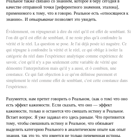
Реальное также связано со знанием, которое я беру сегодня в
качестве отправной точки [референтного значения, эталона],
применимого к тому, что я говорю. Реальное есть «относящееся к
знанию». И
отыгрывание
позволяет это увидеть.
Évidemment, on répugnerait à dire du réel qu'il est effet de semblant. Si
l'on dit qu'il est effet de semblant, il ne reste plus qu'à confondre la
vérité et le réel. La question se pose. Je l'ai déjà posée ici naguère. Ce
qui répugne à confondre la vérité et le réel, ce qui oblige à isoler la
catégorie du réel dans l'expérience analytique comme expérience de
savoir, c'est qu'il n'y a pas seulement cette variable de vérité que
démontre l'interprétation mais qu'il y a aussi, et ô combien, une
constance. Ce qui fait objection à ce qu'on définisse purement et
simplement le réel comme effet de semblant, c'est cette constance dans
l'expérience.
Разумеется, нам претит говорить о Реальном, (как о том) что оно
есть эффект кажимости. Если сказать, что оно — эффект
кажимости, только и останется что смешать истину и Реальное.
Встает вопрос. Я уже задавал его здесь раньше. Что противится
тому, чтобы смешивать истину и Реальное, что обязывает
выделить категорию Реального в аналитическом опыте как опыт
знания, так это то, что имеется не только переменная истины,