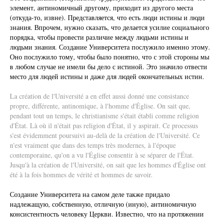
элемент, антиномичный другому, приходит из другого места
(откуда-то, извне). Представляется, что есть люди истины и люди
знания. Впрочем, нужно сказать, что делается усилие социального
порядка, чтобы провести различие между людьми истины и
людьми знания. Создание Университета послужило именно этому.
Оно послужило тому, чтобы было понятно, что с этой стороны мы
в любом случае не имели бы дело с истиной. Это значило отвести
место для людей истины и даже для людей окончательных истин.
La création de l'Université a en effet aussi donné une consistance
propre, différente, antinomique, à l'homme d'Église. On sait que,
pendant tout un temps, le christianisme s'était établi comme religion
d'État. Là où il n'était pas religion d'État, il y aspirait. Ce processus
s'est évidemment poursuivi au-delà de la création de l'Université. Ce
n'est vraiment que dans des temps très modernes, à l'époque
contemporaine, qu'on a vu l'Église consentir à se séparer de l'État.
Jusqu'à la création de l'Université, on sait que les hommes d'Église ont
été à la fois hommes de vérité et hommes de savoir.
Создание Университета на самом деле также придало
надлежащую, собственную, отличную (иную), антиномичную
консистентность человеку Церкви. Известно, что на протяжении