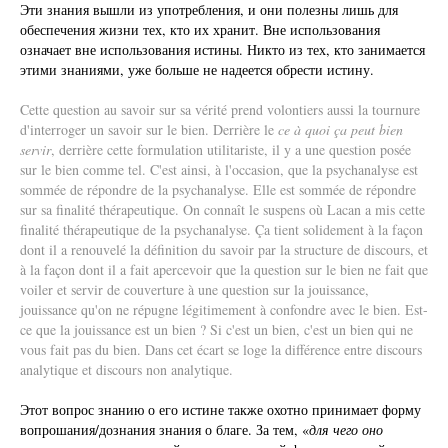
Эти знания вышли из употребления, и они полезны лишь для
обеспечения жизни тех, кто их хранит. Вне использования
означает вне использования истины. Никто из тех, кто занимается
этими знаниями, уже больше не надеется обрести истину.
Cette question au savoir sur sa vérité prend volontiers aussi la tournure
d'interroger un savoir sur le bien. Derrière le
ce à quoi ça peut bien
servir
, derrière cette formulation utilitariste, il y a une question posée
sur le bien comme tel. C'est ainsi, à l'occasion, que la psychanalyse est
sommée de répondre de la psychanalyse. Elle est sommée de répondre
sur sa finalité thérapeutique. On connaît le suspens où Lacan a mis cette
finalité thérapeutique de la psychanalyse. Ça tient solidement à la façon
dont il a renouvelé la définition du savoir par la structure de discours, et
à la façon dont il a fait apercevoir que la question sur le bien ne fait que
voiler et servir de couverture à une question sur la jouissance,
jouissance qu'on ne répugne légitimement à confondre avec le bien. Est-
ce que la jouissance est un bien ? Si c'est un bien, c'est un bien qui ne
vous fait pas du bien. Dans cet écart se loge la différence entre discours
analytique et discours non analytique.
Этот вопрос знанию о его истине также охотно принимает форму
вопрошания/дознания знания о благе. За тем, «
для чего оно