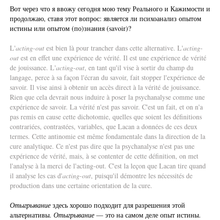
Вот через что я ввожу сегодня мою тему Реального и Кажимости и
продолжаю, ставя этот вопрос: является ли психоанализ опытом
истины или опытом (по)знания (savoir)?
L'
acting-out
est bien là pour trancher dans cette alternative. L'
acting-
out
est en effet une expérience de vérité. Il est une expérience de vérité
de jouissance. L'
acting-out
, en tant qu'il vise à sortir du champ du
langage, perce à sa façon l'écran du savoir, fait stopper l'expérience de
savoir. Il vise ainsi à obtenir un accès direct à la vérité de jouissance.
Rien que cela devrait nous induire à poser la psychanalyse comme une
expérience de savoir. La vérité n'est pas savoir. C'est un fait, et on n'a
pas remis en cause cette dichotomie, quelles que soient les définitions
contrariées, contrastées, variables, que Lacan a données de ces deux
termes. Cette antinomie est même fondamentale dans la direction de la
cure analytique. Ce n'est pas dire que la psychanalyse n'est pas une
expérience de vérité, mais, à se contenter de cette définition, on met
l'analyse à la merci de l'acting-out. C'est la leçon que Lacan tire quand
il analyse les cas d'
acting-out
, puisqu'il démontre les nécessités de
production dans une certaine orientation de la cure.
Отыгрывание
здесь хорошо подходит для разрешения этой
альтернативы.
Отыгрывание
— это на самом деле опыт истины.