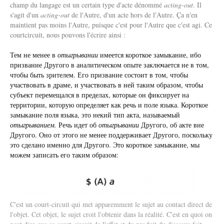
champ du langage est un certain type d'acte dénommé
acting-out
. Il
s'agit d'un
acting-out
de l'Autre, d'un acte hors de l'Autre. Ça n'en
maintient pas moins l'Autre, puisque c'est pour l'Autre que c'est agi. Ce
courtcircuit, nous pouvons l'écrire ainsi :
Тем не менее в
отыгрывании
имеется короткое замыкание, ибо
призвание Другого в аналитическом опыте заключается не в том,
чтобы быть зрителем. Его призвание состоит в том, чтобы
участвовать в драме, и участвовать в ней таким образом, чтобы
субъект перемещался в пределах, которые он фиксирует на
территории, которую определяет как речь и поле языка. Короткое
замыкание поля языка, это некий тип акта, называемый
отыгрыванием.
Речь идет об
отыгрывании
Другого, об акте вне
Другого. Оно от этого не менее поддерживает Другого, поскольку
это сделано именно для Другого. Это короткое замыкание, мы
можем записать его таким образом:
C'est un court-circuit qui met apparemment le sujet au contact direct de
l'objet. Cet objet, le sujet croit l'obtenir dans la réalité. C'est en quoi on