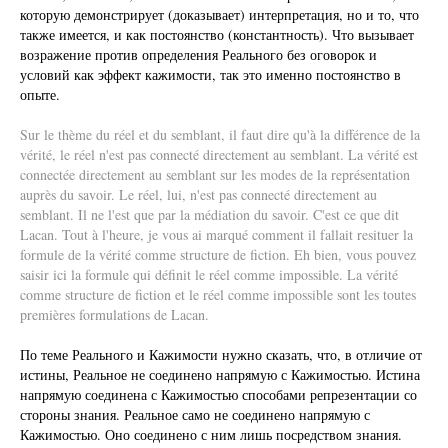
которую демонстрирует (доказывает) интерпретация, но и то, что
также имеется, и как постоянство (константность). Что вызывает
возражение против определения Реального без оговорок и
условий как эффект кажимости, так это именно постоянство в
опыте.
Sur le thème du réel et du semblant, il faut dire qu'à la différence de la
vérité, le réel n'est pas connecté directement au semblant. La vérité est
connectée directement au semblant sur les modes de la représentation
auprès du savoir. Le réel, lui, n'est pas connecté directement au
semblant. Il ne l'est que par la médiation du savoir. C'est ce que dit
Lacan. Tout à l'heure, je vous ai marqué comment il fallait resituer la
formule de la vérité comme structure de fiction. Eh bien, vous pouvez
saisir ici la formule qui définit le réel comme impossible. La vérité
comme structure de fiction et le réel comme impossible sont les toutes
premières formulations de Lacan.
По теме Реального и Кажимости нужно сказать, что, в отличие от
истины, Реальное не соединено напрямую с Кажимостью. Истина
напрямую соединена с Кажимостью способами репрезентации со
стороны знания. Реальное само не соединено напрямую с
Кажимостью. Оно соединено с ним лишь посредством знания.