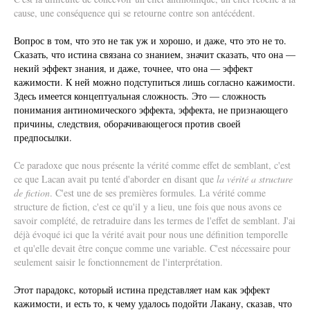
cause, une conséquence qui se retourne contre son antécédent.
Вопрос в том, что это не так уж и хорошо, и даже, что это не то.
Сказать, что истина связана со знанием, значит сказать, что она —
некий эффект знания, и даже, точнее, что она — эффект
кажимости. К ней можно подступиться лишь согласно кажимости.
Здесь имеется концептуальная сложность. Это — сложность
понимания антиномического эффекта, эффекта, не признающего
причины, следствия, оборачивающегося против своей
предпосылки.
Ce paradoxe que nous présente la vérité comme effet de semblant, c'est
ce que Lacan avait pu tenté d'aborder en disant que
la vérité a structure
de fiction
. C'est une de ses premières formules. La vérité comme
structure de fiction, c'est ce qu'il y a lieu, une fois que nous avons ce
savoir complété, de retraduire dans les termes de l'effet de semblant. J'ai
déjà évoqué ici que la vérité avait pour nous une définition temporelle
et qu'elle devait être conçue comme une variable. C'est nécessaire pour
seulement saisir le fonctionnement de l'interprétation.
Этот парадокс, который истина представляет нам как эффект
кажимости, и есть то, к чему удалось подойти Лакану, сказав, что