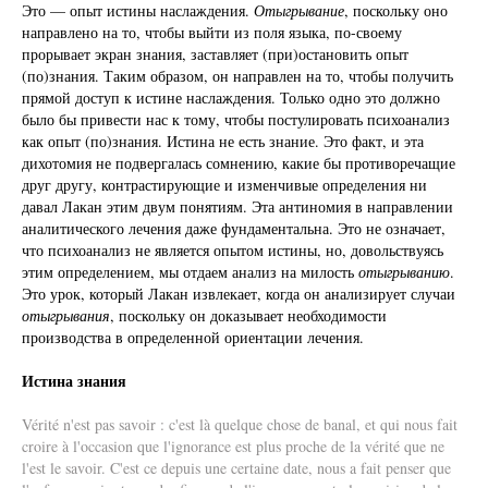
Это — опыт истины наслаждения.
Отыгрывание
, поскольку оно
направлено на то, чтобы выйти из поля языка, по-своему
прорывает экран знания, заставляет (при)остановить опыт
(по)знания. Таким образом, он направлен на то, чтобы получить
прямой доступ к истине наслаждения. Только одно это должно
было бы привести нас к тому, чтобы постулировать психоанализ
как опыт (по)знания. Истина не есть знание. Это факт, и эта
дихотомия не подвергалась сомнению, какие бы противоречащие
друг другу, контрастирующие и изменчивые определения ни
давал Лакан этим двум понятиям. Эта антиномия в направлении
аналитического лечения даже фундаментальна. Это не означает,
что психоанализ не является опытом истины, но, довольствуясь
этим определением, мы отдаем анализ на милость
отыгрыванию
.
Это урок, который Лакан извлекает, когда он анализирует случаи
отыгрывания
, поскольку он доказывает необходимости
производства в определенной ориентации лечения.
Истина знания
Vérité n'est pas savoir : c'est là quelque chose de banal, et qui nous fait
croire à l'occasion que l'ignorance est plus proche de la vérité que ne
l'est le savoir. C'est ce depuis une certaine date, nous a fait penser que