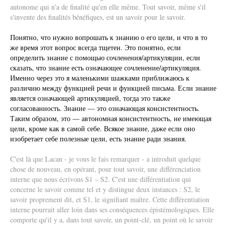
autonome qui n'a de finalité qu'en elle même. Tout savoir, même s'il
s'invente des finalités bénéfiques, est un savoir pour le savoir.
Понятно, что нужно вопрошать к знанию о его цели, и что в то
же время этот вопрос всегда тщетен. Это понятно, если
определить знание с помощью сочленения/артикуляции, если
сказать, что знание есть означающее сочленение/артикуляция.
Именно через это я маленькими шажками приближаюсь к
различию между функцией речи и функцией письма. Если знание
является означающей артикуляцией, тогда это также
согласованность. Знание — это означающая консистентность.
Таким образом, это — автономная консистентность, не имеющая
цели, кроме как в самой себе. Всякое знание, даже если оно
изобретает себе полезные цели, есть знание ради знания.
C'est là que Lacan - je vous le fais remarquer - a introduit quelque
chose de nouveau, en opérant, pour tout savoir, une différenciation
interne que nous écrivons S1 – S2. C'est une différentiation qui
concerne le savoir comme tel et y distingue deux instances : S2, le
savoir proprement dit, et S1, le signifiant maître. Cette différentiation
interne pourrait aller loin dans ses conséquences épistémologiques. Elle
comporte qu'il y a, dans tout savoir, un point-clé, un point où le savoir