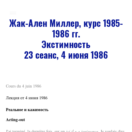
Жак-Ален Миллер, курс 1985-
1986 гг.
Экстимность
23 сеанс, 4 июня 1986
Cours du 4 juin 1986
Лекция от 4 июня 1986
Реальное и кажимость
Acting-out
J'ai terminé, la dernière fois, sur un
ici il y a jouissance
. Je voulais dire,