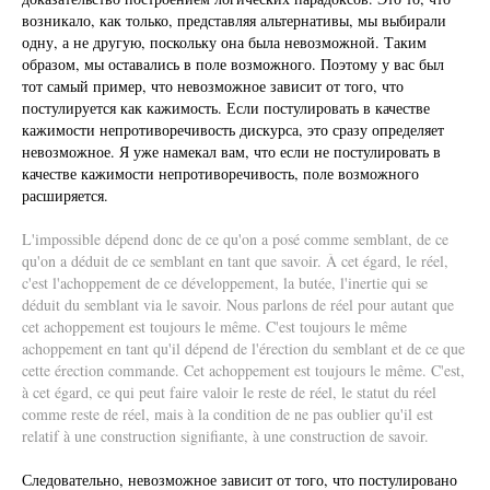
возникало, как только, представляя альтернативы, мы выбирали
одну, а не другую, поскольку она была невозможной. Таким
образом, мы оставались в поле возможного. Поэтому у вас был
тот самый пример, что невозможное зависит от того, что
постулируется как кажимость. Если постулировать в качестве
кажимости непротиворечивость дискурса, это сразу определяет
невозможное. Я уже намекал вам, что если не постулировать в
качестве кажимости непротиворечивость, поле возможного
расширяется.
L'impossible dépend donc de ce qu'on a posé comme semblant, de ce
qu'on a déduit de ce semblant en tant que savoir. À cet égard, le réel,
c'est l'achoppement de ce développement, la butée, l'inertie qui se
déduit du semblant via le savoir. Nous parlons de réel pour autant que
cet achoppement est toujours le même. C'est toujours le même
achoppement en tant qu'il dépend de l'érection du semblant et de ce que
cette érection commande. Cet achoppement est toujours le même. C'est,
à cet égard, ce qui peut faire valoir le reste de réel, le statut du réel
comme reste de réel, mais à la condition de ne pas oublier qu'il est
relatif à une construction signifiante, à une construction de savoir.
Следовательно, невозможное зависит от того, что постулировано