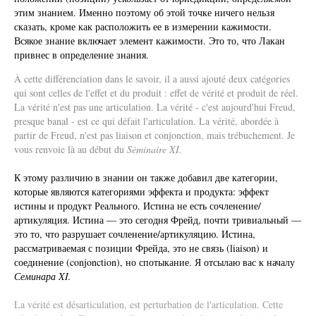
этим знанием. Именно поэтому об этой точке ничего нельзя
сказать, кроме как расположить ее в измерении кажимости.
Всякое знание включает элемент кажимости. Это то, что Лакан
привнес в определение знания.
À cette différenciation dans le savoir, il a aussi ajouté deux catégories
qui sont celles de l'effet et du produit : effet de vérité et produit de réel.
La vérité n'est pas une articulation. La vérité - c'est aujourd'hui Freud,
presque banal - est ce qui défait l'articulation. La vérité, abordée à
partir de Freud, n'est pas liaison et conjonction, mais trébuchement. Je
vous renvoie là au début du
Séminaire XI.
К этому различию в знании он также добавил две категории,
которые являются категориями эффекта и продукта: эффект
истины и продукт Реального. Истина не есть сочленение/
артикуляция. Истина — это сегодня Фрейд, почти тривиальный —
это то, что разрушает сочленение/артикуляцию. Истина,
рассматриваемая с позиции Фрейда, это не связь (liaison) и
соединение (conjonction), но спотыкание. Я отсылаю вас к началу
Семинара XI.
La vérité est désarticulation, est perturbation de l'articulation. Cette