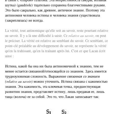
шутка) (gaudriole) тщательно сохранена благочестивыми руками.
Это было сакрально, как древнее, античное знание. Поэтому эта
антиномия человека истины и человека знания существовала
(закреплялась) не всегда.
La vérité, tout antinomique qu'elle soit au savoir, reste pourtant relative
au savoir. Il y a là une difficulté à saisir. Ce
relative au savoir
, on peut
le préciser. La vérité est relative au semblant du savoir. Ce semblant, ce
point-clé préalable au développement du savoir, ne représente la vérité
qu'en la trahissant, qu'en la traînant après lui. C'est ce que Lacan écrit
ainsi :
Истина, какой бы она ни была антиномичной к знанию, тем не
менее остается связанной/относящейся со знанием. Здесь имеется
трудноуловимая сложность. Выражение
связанная со знанием
(
relative au savoir)
можно уточнить. Истина связана с кажимостью
знания. Эта кажимость, эта ключевая точка, предшествующая
развитию знания, представляет истину, лишь предавая ее, лишь
таща (волоча) ее за собой. Это то, что Лакан записывает так: