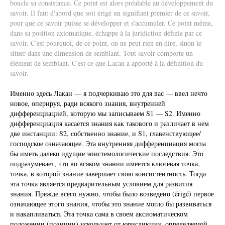
boucle sa consistance. Ce point est alors préalable au développement du
savoir. Il faut d'abord que soit érigé un signifiant premier de ce savoir,
pour que ce savoir puisse se développer et s'accumuler. Ce point même,
dans sa position axiomatique, échappe à la juridiction définie par ce
savoir. C'est pourquoi, de ce point, on ne peut rien en dire, sinon le
situer dans une dimension de semblant. Tout savoir comporte un
élément de semblant. C'est ce que Lacan a apporté à la définition du
savoir.
Именно здесь Лакан — я подчеркиваю это для вас — ввел нечто
новое, оперируя, ради всякого знания, внутренней
дифференциацией, которую мы записываем S1 — S2. Именно
дифференциация касается знания как такового и различает в нем
две инстанции: S2, собственно знание, и S1, главенствующее/
господское означающее. Эта внутренняя дифференциация могла
бы иметь далеко идущие эпистемологические последствия. Это
подразумевает, что во всяком знании имеется ключевая точка,
точка, в которой знание завершает свою консистентность. Тогда
эта точка является предварительным условием для развития
знания. Прежде всего нужно, чтобы было возведено (érigé) первое
означающее этого знания, чтобы это знание могло бы развиваться
и накапливаться. Эта точка сама в своем аксиоматическом
положении (позиции) ускользает от юрисдикции, определяемой