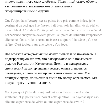
индекс подлинного статуса объекта. Подлинный статус объекта
как реального в аналитическом опыте остается
скоординированным с Другим.
Que l'objet dans l'
acting-out
ne puisse être pris comme index, je le
corrigerai de ceci que l'
acting-out
fait bien voir les affinités du réel et
du semblant. C'est dans l'
acting-out
que le caractère de mise en scène de
l'expérience analytique devient patent, au point de subvertir l'expérience
ellemême. On sort de la scène mais c'est toujours à la scène qu'on se
réfère. C'est toujours sur une scène qu'on joue.
Что объект в
отыгрывании
не может быть взят за показатель, я
подкорректирую это тем, что
отыгрывание
ясно показывает
родство Реального и Кажимости. Именно в
отыгрывании
сценический характер аналитического опыта становится
очевидным, вплоть до ниспровержения самого опыта. Мы
покидаем сцену, но именно к сцене мы всегда обращаемся. Мы
всегда играем именно на сцене.
Voilà par quoi j'introduis aujourd'hui mon thème du réel et du
semblant, et je poursuis en posant cette question : la psychanalyse est-
elle une expérience de vérité ou une expérience de savoir ?