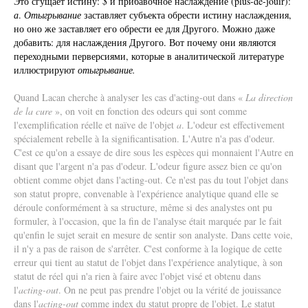
Это сгущает истину:
$
и прибавочное наслаждение (plus-de-jouir):
а
.
Отыгрывание
заставляет субъекта обрести истину наслаждения,
но оно же заставляет его обрести ее для Другого. Можно даже
добавить: для наслаждения Другого. Вот почему они являются
переходными перверсиями, которые в аналитической литературе
иллюстрируют
отыгрывание.
Quand Lacan cherche à analyser les cas d'acting-out dans «
La direction
de la cure
», on voit en fonction des odeurs qui sont comme
l'exemplification réelle et naïve de l'objet
a
. L'odeur est effectivement
spécialement rebelle à la significantisation. L'Autre n'a pas d'odeur.
C'est ce qu'on a essaye de dire sous les espèces qui monnaient l'Autre en
disant que l'argent n'a pas d'odeur. L'odeur figure assez bien ce qu'on
obtient comme objet dans l'acting-out. Ce n'est pas du tout l'objet dans
son statut propre, convenable à l'expérience analytique quand elle se
déroule conformément à sa structure, même si des analystes ont pu
formuler, à l'occasion, que la fin de l'analyse était marquée par le fait
qu'enfin le sujet serait en mesure de sentir son analyste. Dans cette voie,
il n'y a pas de raison de s'arrêter. C'est conforme à la logique de cette
erreur qui tient au statut de l'objet dans l'expérience analytique, à son
statut de réel qui n'a rien à faire avec l'objet visé et obtenu dans
l'
acting-out
. On ne peut pas prendre l'objet ou la vérité de jouissance
dans l'
acting-out
comme index du statut propre de l'objet. Le statut