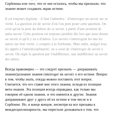
Сорбонны или того, что от нее осталось, чтобы мы признали, что
знание может создавать экран истине.
Il est toujours légitime - il faut l'admettre - d'interroger un savoir sur sa
vérité. La question est de savoir d'où l'on peut poser cette question. On
croit qu'on la pose du dehors de ce savoir, à partir d'une position de
méta-savoir. Cette position est toujours justifiée dès lors que nous disons
un
savoir et qu'il y en a d'autres. Les savoirs s'interrogent les uns les
autres sur leur vérité, y compris à la Sorbonne. Mais enfin, malgré tous
les appels à l'interdisciplinarité, on a cessé de s'interroger de savoir à
savoir. On règle la question par l'indifférence, une indifférence au savoir
des autres.
Всегда правомерно — это следует признать — допрашивать
знание/дознание знания (interroger un savoir) о его истине. Вопрос
в том, чтобы знать, откуда можно поставить этот вопрос.
Считается, что его ставят вне этого знания, исходя из позиции
мета-знания. Эта позиция всегда оправдана, как только мы
говорим об одном знании, и что имеются и другие. Знания
допрашивают друг у друга об их истине в том числе и в
Сорбонне. Но, в конце концов, несмотря на все призывы к
междисциплинарности, мы перестали дознаваться о том, что