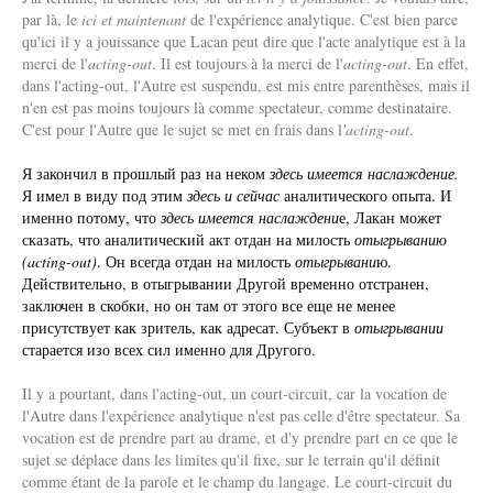
par là, le
ici et maintenant
de l'expérience analytique. C'est bien parce
qu'ici il y a jouissance que Lacan peut dire que l'acte analytique est à la
merci de l'
acting-out
. Il est toujours à la merci de l'
acting-out
. En effet,
dans l'acting-out, l'Autre est suspendu, est mis entre parenthèses, mais il
n'en est pas moins toujours là comme spectateur, comme destinataire.
C'est pour l'Autre que le sujet se met en frais dans l
'acting-out
.
Я закончил в прошлый раз на неком
здесь имеется
наслаждение.
Я имел в виду под этим
здесь и сейчас
аналитического опыта. И
именно потому, что
здесь имеется наслаждени
е, Лакан может
сказать, что аналитический акт отдан на милость
отыгрыванию
(acting-out)
. Он всегда отдан на милость
отыгрывани
ю.
Действительно, в отыгрывании Другой временно отстранен,
заключен в скобки, но он там от этого все еще не менее
присутствует как зритель, как адресат. Субъект в
отыгрывании
старается изо всех сил именно для Другого.
Il y a pourtant, dans l'acting-out, un court-circuit, car la vocation de
l'Autre dans l'expérience analytique n'est pas celle d'être spectateur. Sa
vocation est de prendre part au drame, et d'y prendre part en ce que le
sujet se déplace dans les limites qu'il fixe, sur le terrain qu'il définit
comme étant de la parole et le champ du langage. Le court-circuit du