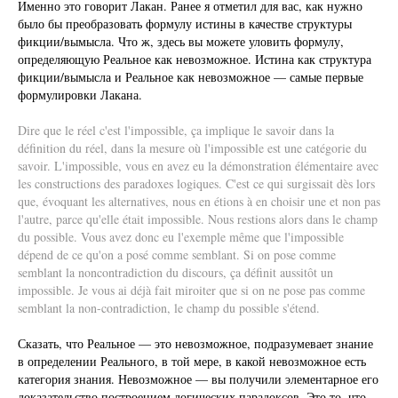
Именно это говорит Лакан. Ранее я отметил для вас, как нужно
было бы преобразовать формулу истины в качестве структуры
фикции/вымысла. Что ж, здесь вы можете уловить формулу,
определяющую Реальное как невозможное. Истина как структура
фикции/вымысла и Реальное как невозможное — самые первые
формулировки Лакана.
Dire que le réel c'est l'impossible, ça implique le savoir dans la
définition du réel, dans la mesure où l'impossible est une catégorie du
savoir. L'impossible, vous en avez eu la démonstration élémentaire avec
les constructions des paradoxes logiques. C'est ce qui surgissait dès lors
que, évoquant les alternatives, nous en étions à en choisir une et non pas
l'autre, parce qu'elle était impossible. Nous restions alors dans le champ
du possible. Vous avez donc eu l'exemple même que l'impossible
dépend de ce qu'on a posé comme semblant. Si on pose comme
semblant la noncontradiction du discours, ça définit aussitôt un
impossible. Je vous ai déjà fait miroiter que si on ne pose pas comme
semblant la non-contradiction, le champ du possible s'étend.
Сказать, что Реальное — это невозможное, подразумевает знание
в определении Реального, в той мере, в какой невозможное есть
категория знания. Невозможное — вы получили элементарное его
доказательство построением логических парадоксов. Это то, что