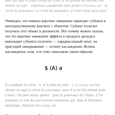
peut dire que ce court-circuit de l'effet et du produit du discours fait
obtenir au sujet - expérience paradoxale mais propre à l'
acting-out
- la
vérité de jouissance. La vérité de jouissance, je l'écris donc aussi ainsi :
Очевидно, что именно короткое замыкание приводит субъекта к
непосредственному контакту с объектом. Субъект полагает
получить этот объект в реальности. Вот почему можно сказать,
что это короткое замыкание эффекта и продукта дискурса
вынуждает субъекта получить — парадоксальный опыт, но
присущий
отыгрыванию
— истину наслаждения. Истина
наслаждения, итак, я ее тоже записываю таким образом:
Ça condense la vérité : $, et le plus-de-jouir :
a
. L'
acting-out
fait
obtenir au sujet la vérité de jouissance, mais il la lui fait obtenir pour
l'Autre. On peut même ajouter : pour la jouissance de l'Autre. C'est
pourquoi ce sont des perversions transitoires qui, dans la littérature
analytique, illustrent les
acting-out
.