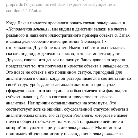
propre de l'objet comme réel dans l'expérience analytique reste
coordonné à l'Autre.
Когда Лакан пытается проанализировать случаи
отыгрывания
в
«
Направлении лечения
», мы видим в действии запахи в качестве
реального и наивного иллюстративного примера объекта
а
. Запах
в самом деле особенно невосприимчив (непокорен) к
означиванию. Другой не пахнет. Именно об этом мы пытались
сказать под видом денежных знаков, которые монетизируют
Другого, говоря, что деньги не пахнут. Запах довольно хорошо
представляет то, что получаем в качестве объекта в
отыгрывании
.
Это вовсе не объект в его подлинном статусе, пригодный для
аналитического опыта, когда он разворачивается в соответствии со
своей структурой, даже если аналитики могли при случае
сформулировать, что конец анализа был отмечен тем фактом, что
субъект, наконец, был в состоянии почувствовать своего
аналитика. Нет причин останавливаться на этом пути. Это
соответствует логике ошибки, обусловленной статусом объекта в
аналитическом опыте, его статусом Реального, который не имеет
ничего общего с объектом, на который направлено действие и
который получается в результате
отыгрывания.
Мы не можем
принимать
объект или истину наслаждения в
отыгрывании
за