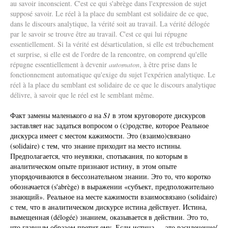
au savoir inconscient. C'est ce qui s'abrège dans l'expression de sujet
supposé savoir. Le réel à la place du semblant est solidaire de ce que,
dans le discours analytique, la vérité soit au travail. La vérité délogée
par le savoir se trouve être au travail. C'est ce qui lui répugne
essentiellement. Si la vérité est désarticulation, si elle est trébuchement
et surprise, si elle est de l'ordre de la rencontre, on comprend qu'elle
répugne essentiellement à devenir
automaton
, à être prise dans le
fonctionnement automatique qu'exige du sujet l'expérien analytique. Le
réel à la place du semblant est solidaire de ce que le discours analytique
délivre, à savoir que le réel est le semblant même.
Факт замены маленького
а
на
S1
в этом круговороте дискурсов
заставляет нас задаться вопросом о (с)родстве, которое Реальное
дискурса имеет с местом кажимости. Это (взаимо)связано
(solidaire) с тем, что знание приходит на место истины.
Предполагается, что неувязки, спотыкания, по которым в
аналитическом опыте признают истину, в этом опыте
упорядочиваются в бессознательном знании. Это то, что коротко
обозначается (s'abrège) в выражении «субъект, предположительно
знающий». Реальное на месте кажимости взаимосвязано (solidaire)
с тем, что в аналитическом дискурсе истина действует. Истина,
вымещенная (délogée) знанием, оказывается в действии. Это то,
что главным образом претит ему. Если истина — это расчленение/