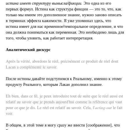
истина имеет структуру вымысла/фикции
.
Это одна из его
первых формул. Истина как структура фикции — это то, что, как
только мы имеем это дополненное знание, нужно заново описать
в терминах эффекта кажимости. Я уже упоминал здесь, что
истина имеет для нас временное/темпоральное определение, и что
она должна пониматься как переменная. Это необходимо лишь для
того, чтобы уловить, как работает интерпретация.
Аналитический дискурс
Après la vérité, abordons le réel, précisément ce produit de réel dont
Lacan a complémenté le savoir.
После истины давайте подступимся к Реальному, именно к этому
продукту Реального, которым Лакан дополнил знание.
Eh bien, dans ce fil, je peux introduire tout de suite que le réel aussi est
relatif au savoir que je prends aujourd'hui comme la référence qui vaut
pour ce que je dis. Le réel est relatif au savoir. Cela, l'
acting-out
le fait
voir.
В общем, в этой теме я могу сразу же ввести [соображение], что