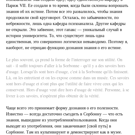
Париж VII. Ее создали в то время, когда были склонны вопрошать
знания об их истине. Потом все это развалилось, чтобы знания
продолжили свой круговорот. Осталась, по забывчивости, по
небрежности, лишь одна кафедра психоанализа. Другие кафедры
не открыли. Это забвение, этот гапакс — уникальный случай в
истории университета. То, что существует лишь одна
единственная, это совершенно логически невыводимо. Поэтому я,
наоборот, не отрицаю функцию дознания знания о его истине.
Le plus souvent, ça prend la forme de l'interroger sur son utilité. On
sait - il suffit toujours d'aller à la Sorbonne - qu'il y a des savoirs hors
d'usage. Lorsqu'ils sont hors d'usage, c'est à la Sorbonne qu'ils finissent.
Là, on les entretient et on les expose comme dans un musée. Ces savoirs
sont hors d'usage et n'ont plus que l'utilité de faire vivre ceux qui les
conservent. Hors d'usage veut dire hors d'usage de vérité. Personne, à se
livrer à ces savoirs, n'espèrent plus obtenir de la vérité.
Чаще всего это принимает форму дознания о его полезности.
Известно — всегда достаточно съездить в Сорбонну — что есть
знания, вышедшие из употребления/пользования. Когда они
выходят из употребления, они заканчивают [свой путь] в
Сорбонне. Там их культивируют и демонстрируют как в музее.