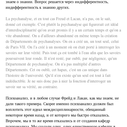
знаем о знании. Вопрос решается через индифферентность,
индифферентность к знанию других.
La psychanalyse, et en tout cas Freud et Lacan, n'a pas, on le sait,
donné cet exemple. C'est plutôt la psychanalyse qui figurerait cet idéal
d'interdisciplinarité qu'on avait promis il y a un certain temps et qu'on a
vite abandonné. On a d'ailleurs abandonné en même temps la création
de Départements de psychanalyses. On en a créé un, un tout seul, celui
de Paris VII. On l'a créé à un moment où on était porté à interroger les
savoirs sur leur vérité. Puis tout ça est tombé à l'eau afin que les savoirs
poursuivent leur ronde. Il n'est resté, par oubli, par négligence, qu'un
Département de psychanalyse. On n'a pas multiplié d'autres
Départements. Cet ou oubli, cet hapax, c'est un cas unique dans
l'histoire de l'université. Qu'il n'en existe qu'un seul est tout à fait
indéductible. Je ne suis donc pas à nier la fonction d'interroger un
savoir sur sa vérité, au contraire.
Психоанализ, и в любом случае Фрейд и Лакан, как мы знаем, не
дали такого примера. Скорее именно психоанализ должен был
воплотить этот идеал междисциплинарности, обещанный
некоторое время назад, и от которого мы быстро отказались.
Впрочем, мы в то же время отказались и от создания кафедр
психоанализа. Мы создали одну, одну единственную кафедру в