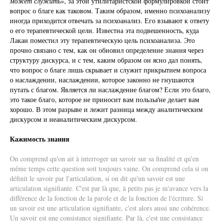
может служить
», за этой утилитаристской формулировкой стоит
вопрос о благе как таковом. Таким образом, именно психоанализу
иногда приходится отвечать за психоанализ. Его взывают к ответу
о его терапевтической цели. Известна эта подвешенность, куда
Лакан поместил эту терапевтическую цель психоанализа. Это
прочно связано с тем, как он обновил определение знания через
структуру дискурса, и с тем, каким образом он ясно дал понять,
что вопрос о благе лишь скрывает и служит прикрытием вопроса
о наслаждении, наслаждении, которое законно не гнушаются
путать с благом. Является ли наслаждение благом? Если это благо,
это такое благо, которое не приносит вам пользы/не делает вам
хорошо. В этом разрыве и лежит разница между аналитическим
дискурсом и неаналитическим дискурсом.
Кажимость знания
On comprend qu'on ait à interroger un savoir sur sa finalité et qu'en
même temps cette question soit toujours vaine. On comprend cela si on
définit le savoir par l'articulation, si on dit qu'un savoir est une
articulation signifiante. C'est par là que, à petits pas je m'avance vers la
différence de la fonction de la parole et de la fonction de l'écriture. Si
un savoir est une articulation signifiante, c'est alors aussi une cohérence.
Un savoir est une consistance signifiante. Par là, c'est une consistance