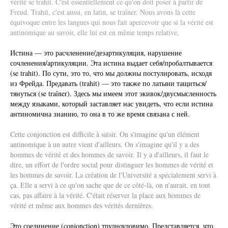
vérité se trahit. C'est essentiellement ce qu'on doit poser à partir de
Freud. Trahit, c'est aussi, en latin, se traîner. Nous avons là cette
équivoque entre les langues qui nous fait apercevoir que si la vérité est
antinomique au savoir, elle lui est en même temps relative.
Истина — это расчленение/дезартикуляция, нарушение
сочленения/артикуляции. Эта истина выдает себя/пробалтывается
(se trahit). По сути, это то, что мы должны постулировать, исходя
из Фрейда. Предавать (trahit) — это также по латыни тащиться/
тянуться (se traîner). Здесь мы имеем этот экивок/двусмысленность
между языками, который заставляет нас увидеть, что если истина
антиномична знанию, то она в то же время связана с ней.
Cette conjonction est difficile à saisir. On s'imagine qu'un élément
antinomique à un autre vient d'ailleurs. On s'imagine qu'il y a des
hommes de vérité et des hommes de savoir. Il y a d'ailleurs, il faut le
dire, un effort de l'ordre social pour distinguer les hommes de vérité et
les hommes de savoir. La création de l'Université a spécialement servi à
ça. Elle a servi à ce qu'on sache que de ce côté-là, on n'aurait, en tout
cas, pas affaire à la vérité. C'était réserver la place aux hommes de
vérité et même aux hommes des vérités dernières.
Это соединение (conjonction) трудноуловимо. Представляется, что