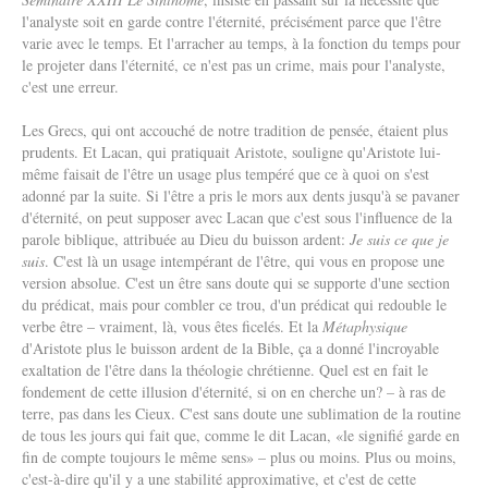
l'analyste soit en garde contre l'éternité, précisément parce que l'être
varie avec le temps. Et l'arracher au temps, à la fonction du temps pour
le projeter dans l'éternité, ce n'est pas un crime, mais pour l'analyste,
c'est une erreur.
Les Grecs, qui ont accouché de notre tradition de pensée, étaient plus
prudents. Et Lacan, qui pratiquait Aristote, souligne qu'Aristote lui-
même faisait de l'être un usage plus tempéré que ce à quoi on s'est
adonné par la suite. Si l'être a pris le mors aux dents jusqu'à se pavaner
d'éternité, on peut supposer avec Lacan que c'est sous l'influence de la
parole biblique, attribuée au Dieu du buisson ardent:
Je suis ce que je
suis
. C'est là un usage intempérant de l'être, qui vous en propose une
version absolue. C'est un être sans doute qui se supporte d'une section
du prédicat, mais pour combler ce trou, d'un prédicat qui redouble le
verbe être – vraiment, là, vous êtes ficelés. Et la
Métaphysique
d'Aristote plus le buisson ardent de la Bible, ça a donné l'incroyable
exaltation de l'être dans la théologie chrétienne. Quel est en fait le
fondement de cette illusion d'éternité, si on en cherche un? – à ras de
terre, pas dans les Cieux. C'est sans doute une sublimation de la routine
de tous les jours qui fait que, comme le dit Lacan, «le signifié garde en
fin de compte toujours le même sens» – plus ou moins. Plus ou moins,
c'est-à-dire qu'il y a une stabilité approximative, et c'est de cette