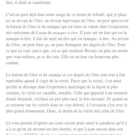
être, il allait se manifester.
C'est en quoi déjà dans notre usage de ce terme de refoulé, que je place
ici au niveau de l'être, au niveau équivoque de l'être, on peut apercevoir
la liaison de l'être et du manque qui est mise en valeur dans l'expression
néo sartrienne de Lacan de
manque-à-être
. Il joue sur un être qui est le
manque-à-être, il fait du sujet un être qui est manque- à-être. Au niveau
de l'être, on peut faire ça, on peut distinguer des degrés de l'être. Pour
ce que ça vaut, parce que, est-ce que madame Bovary est plus ou moins
que vous-mêmes, ça se dis cute. Elle est en tout cas beaucoup plus
connue.
La liaison de l'être et du manque et ces degrés de l'être sont tout à fait
repérables quand il s'agit de la vérité. Parce que la vérité, c'est ainsi
qu'elle se découpe dans l'expérience analytique de la façon la plus
certaine, la vérité est variable, instable. Celle qui apparaît à un moment
donné disparaît, s'éclipse un peu plus tard, la fois suivante. Et quand on
se retourne sur les vérités dont on s'est délesté, à l'occasion c'est avec le
plus grand étonnement. Donc, le destin de la vérité suit celui de l'être.
Ça vous permet d'opérer un court-circuit pour saisir le paradoxe qu'il y
a à ce qu'on ait inventé un être éternel, et que Lacan encore dans son
Séminaire
XXIII
Le Sinthome
, insiste en passant sur la nécessité que