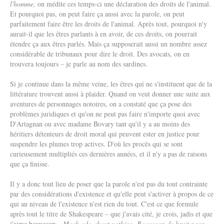
l'homme
,
on médite ces temps-ci une déclaration des droits de l'animal.
Et pourquoi pas, on peut faire ça aussi avec la parole, on peut
parfaitement faire être les droits de l'animal. Après tout, pourquoi n'y
aurait-il que les êtres parlants à en avoir, de ces droits, on pourrait
étendre ça aux êtres parlés. Mais ça supposerait aussi un nombre assez
considérable de tribunaux pour dire le droit. Des avocats, on en
trouvera toujours – je parle au nom des sardines.
Si je continue dans la même veine, les êtres qui ne s'instituent que de la
littérature trouvent aussi à plaider. Quand on veut donner une suite aux
aventures de personnages notoires, on a constaté que ça pose des
problèmes juridiques et qu'on ne peut pas faire n'importe quoi avec
D'Artagnan ou avec madame Bovary tant qu'il y a au moins des
héritiers détenteurs de droit moral qui peuvent ester en justice pour
suspendre les plumes trop actives. D'où les procès qui se sont
curieusement multipliés ces dernières années, et il n'y a pas de raisons
que ça finisse.
Il y a donc tout lieu de poser que la parole n'est pas du tout contrainte
par des considérations d'existence et qu'elle peut s'activer à propos de ce
qui au niveau de l'existence n'est rien du tout. C'est ce que formule
après tout le titre de Shakespeare – que j'avais cité, je crois, jadis et que
j'aime beaucoup –
Much ado about nothing
,
Beaucoup de bruit pour