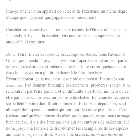
Puis-je amener mon appareil de l'être et de l'existence au même degré
d'usage que l'appareil que j'appelais néo saussurien?
Considérons successivement ces deux termes de l'être et de l'existence.
J'entends, s'il y a eu la dernière fois une trouée de compréhension,
aujourd'hui l'exploiter.
Donc, l'être. L'être déborde de beaucoup l'existence, nous l'avons vu.
On n'a pas attendu la psychanalyse pour s'apercevoir qu'on peut parler
de ce qui n'existe pas, et même que parler, faire entrer quelque chose
dans le langage, ça a plutôt tendance à le faire inexister.
Éventuellement, ça le tue, c'est l'exemple que prenait Lacan dès son
Séminaire
I en donnant l'exemple des éléphants: prospères tant qu'ils ne
rencontrent pas l'être parlant, et en difficulté à partir du moment où cet
être parlant s'occupe avec un peu trop de chaleur humaine de récupérer
sur la bête l'ivoire dont il fait commerce. Et la liste, depuis lors, s'est
allongée des espèces animales qui ont tout lieu de se plaindre de l'être
parlant, sauf qu'évidemment ils n'ont pas la parole, ce qui nous arrange
bien, sauf qu'il y a des êtres parlants qui ont entrepris de parler en leur
nom, jusqu'à la fantaisie de transformer les exemplaires de ces espèces
animales en sujets de droit. Au-delà de la
Déclaration des droits de