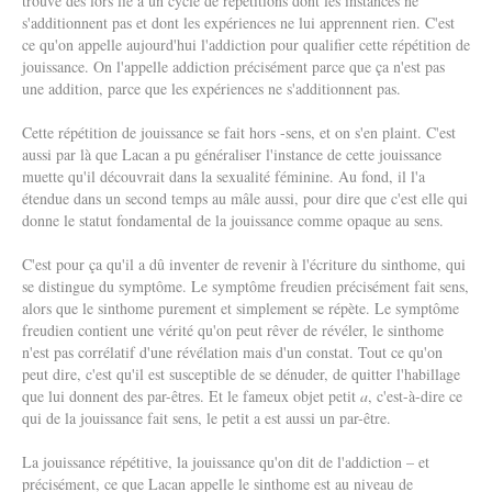
trouve dès lors lié à un cycle de répétitions dont les instances ne
s'additionnent pas et dont les expériences ne lui apprennent rien. C'est
ce qu'on appelle aujourd'hui l'addiction pour qualifier cette répétition de
jouissance. On l'appelle addiction précisément parce que ça n'est pas
une addition, parce que les expériences ne s'additionnent pas.
Cette répétition de jouissance se fait hors -sens, et on s'en plaint. C'est
aussi par là que Lacan a pu généraliser l'instance de cette jouissance
muette qu'il découvrait dans la sexualité féminine. Au fond, il l'a
étendue dans un second temps au mâle aussi, pour dire que c'est elle qui
donne le statut fondamental de la jouissance comme opaque au sens.
C'est pour ça qu'il a dû inventer de revenir à l'écriture du sinthome, qui
se distingue du symptôme. Le symptôme freudien précisément fait sens,
alors que le sinthome purement et simplement se répète. Le symptôme
freudien contient une vérité qu'on peut rêver de révéler, le sinthome
n'est pas corrélatif d'une révélation mais d'un constat. Tout ce qu'on
peut dire, c'est qu'il est susceptible de se dénuder, de quitter l'habillage
que lui donnent des par-êtres. Et le fameux objet petit
a
, c'est-à-dire ce
qui de la jouissance fait sens, le petit a est aussi un par-être.
La jouissance répétitive, la jouissance qu'on dit de l'addiction – et
précisément, ce que Lacan appelle le sinthome est au niveau de