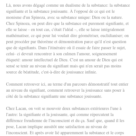
Là, nous avons dégagé comme un dualisme de la substance: la substance
signifiante et la substance jouissante. À l'opposé de ce qui est le
monisme d'un Spinoza, avec sa substance unique: Dieu ou la nature.
Chez Spinoza, on peut dire que la substance est purement signifiante, et
elle se laisse - en tout cas, c'était l'idéal –, elle se laisse intégralement
mathématiser, ce qui pour lui voulait dire géométriser, euclidianiser; on
peut procéder par théorème et démonstration parce qu'il n'est question
que de signifiants. Dans l'itinéraire où il essaie de faire passer le sujet,
celui- ci devrait rencontrer à son culmen l'amour, soigneusement
étiqueté: amour intellectuel de Dieu. C'est un amour de Dieu qui est
sensé se tenir au niveau du signifiant mais qui n'en serait pas moins
source de béatitude, c'est-à-dire de jouissance infinie.
Comment retrouver ici, au terme d'un parcours démonstratif tout entier
au niveau du signifiant, comment retrouver la jouissance sans poser à
côté de la substance signifiante une substance jouissante.
Chez Lacan, on voit se mouvoir deux substances extérieures l'une à
l'autre: la signifiante et la jouissante, qui comme répercutent la
différence freudienne de l'inconscient et du ça. Sauf que, quand il les
pose, Lacan implique aussitôt une satisfaction au niveau de
l'inconscient. Et après avoir lié apparemment la substance et le corps