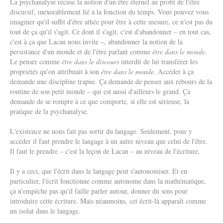
La psychanalyse récuse la notion d'un être éternel au profit de l'être
discursif, inexorablement lié à la fonction du temps. Vous pouvez vous
imaginer qu'il suffit d'être athée pour être à cette mesure, ce n'est pas du
tout de ça qu'il s'agit. Ce dont il s'agit, c'est d'abandonner – en tout cas,
c'est à ça que Lacan nous invite –, abandonner la notion de la
persistance d'un monde et de l'être parlant comme
être dans le monde
.
Le penser comme
être dans le discours
interdit de lui transférer les
propriétés qu'on attribuait à son
être dans le monde
. Accéder à ça
demande une discipline trapue. Ça demande de penser aux rebours de la
routine de son petit monde – qui est aussi d'ailleurs le grand. Ça
demande de se rompre à ce que comporte, si elle est sérieuse, la
pratique de la psychanalyse.
L'existence ne nous fait pas sortir du langage. Seulement, pour y
accéder il faut prendre le langage à un autre niveau que celui de l'être.
Il faut le prendre – c'est la leçon de Lacan – au niveau de l'écriture.
Il y a ceci, que l'écrit dans le langage peut s'autonomiser. Et en
particulier, l'écrit fonctionne comme autonome dans la mathématique,
ça n'empêche pas qu'il faille parler autour, donner du sens pour
introduire cette écriture. Mais néanmoins, cet écrit-là apparaît comme
un isolat dans le langage.