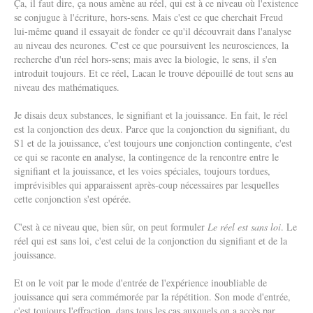
Ça, il faut dire, ça nous amène au réel, qui est à ce niveau où l'existence
se conjugue à l'écriture, hors-sens. Mais c'est ce que cherchait Freud
lui-même quand il essayait de fonder ce qu'il découvrait dans l'analyse
au niveau des neurones. C'est ce que poursuivent les neurosciences, la
recherche d'un réel hors-sens; mais avec la biologie, le sens, il s'en
introduit toujours. Et ce réel, Lacan le trouve dépouillé de tout sens au
niveau des mathématiques.
Je disais deux substances, le signifiant et la jouissance. En fait, le réel
est la conjonction des deux. Parce que la conjonction du signifiant, du
S1 et de la jouissance, c'est toujours une conjonction contingente, c'est
ce qui se raconte en analyse, la contingence de la rencontre entre le
signifiant et la jouissance, et les voies spéciales, toujours tordues,
imprévisibles qui apparaissent après-coup nécessaires par lesquelles
cette conjonction s'est opérée.
C'est à ce niveau que, bien sûr, on peut formuler
Le réel est sans loi
. Le
réel qui est sans loi, c'est celui de la conjonction du signifiant et de la
jouissance.
Et on le voit par le mode d'entrée de l'expérience inoubliable de
jouissance qui sera commémorée par la répétition. Son mode d'entrée,
c'est toujours l'effraction, dans tous les cas auxquels on a accès par