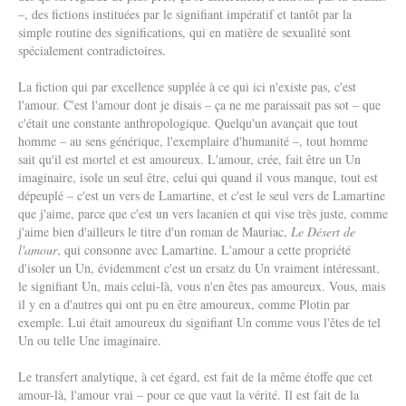
–, des fictions instituées par le signifiant impératif et tantôt par la
simple routine des significations, qui en matière de sexualité sont
spécialement contradictoires.
La fiction qui par excellence supplée à ce qui ici n'existe pas, c'est
l'amour. C'est l'amour dont je disais – ça ne me paraissait pas sot – que
c'était une constante anthropologique. Quelqu'un avançait que tout
homme – au sens générique, l'exemplaire d'humanité –, tout homme
sait qu'il est mortel et est amoureux. L'amour, crée, fait être un Un
imaginaire, isole un seul être, celui qui quand il vous manque, tout est
dépeuplé – c'est un vers de Lamartine, et c'est le seul vers de Lamartine
que j'aime, parce que c'est un vers lacanien et qui vise très juste, comme
j'aime bien d'ailleurs le titre d'un roman de Mauriac,
Le Désert de
l'amour
, qui consonne avec Lamartine. L'amour a cette propriété
d'isoler un Un, évidemment c'est un ersatz du Un vraiment intéressant,
le signifiant Un, mais celui-là, vous n'en êtes pas amoureux. Vous, mais
il y en a d'autres qui ont pu en être amoureux, comme Plotin par
exemple. Lui était amoureux du signifiant Un comme vous l'êtes de tel
Un ou telle Une imaginaire.
Le transfert analytique, à cet égard, est fait de la même étoffe que cet
amour-là, l'amour vrai – pour ce que vaut la vérité. Il est fait de la