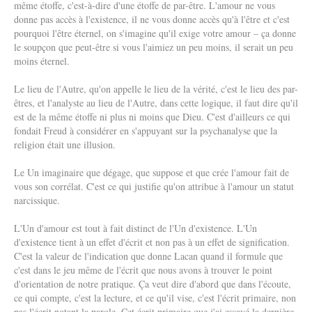
même étoffe, c'est-à-dire d'une étoffe de par-être. L'amour ne vous
donne pas accès à l'existence, il ne vous donne accès qu'à l'être et c'est
pourquoi l'être éternel, on s'imagine qu'il exige votre amour – ça donne
le soupçon que peut-être si vous l'aimiez un peu moins, il serait un peu
moins éternel.
Le lieu de l'Autre, qu'on appelle le lieu de la vérité, c'est le lieu des par-
êtres, et l'analyste au lieu de l'Autre, dans cette logique, il faut dire qu'il
est de la même étoffe ni plus ni moins que Dieu. C'est d'ailleurs ce qui
fondait Freud à considérer en s'appuyant sur la psychanalyse que la
religion était une illusion.
Le Un imaginaire que dégage, que suppose et que crée l'amour fait de
vous son corrélat. C'est ce qui justifie qu'on attribue à l'amour un statut
narcissique.
L'Un d'amour est tout à fait distinct de l'Un d'existence. L'Un
d'existence tient à un effet d'écrit et non pas à un effet de signification.
C'est la valeur de l'indication que donne Lacan quand il formule que
c'est dans le jeu même de l'écrit que nous avons à trouver le point
d'orientation de notre pratique. Ça veut dire d'abord que dans l'écoute,
ce qui compte, c'est la lecture, et ce qu'il vise, c'est l'écrit primaire, non
pas l'écrit notant la parole. Cet écrit primaire que j'ai essayé la dernière