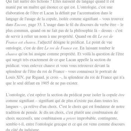
Qui fait naître des fictions ? Elles naissent du langage quand il est
manié par un maître qui énonce ce qui est. L'ontologie, c'est une
élaboration de l'être et Lacan la définit par l'accentuation dans le
langage de l'usage de la copule, isolée comme signifiant – vous trouvez
dans
Encore
, page 33. L'usage dans le fil du discours du verbe être – le
plus commun, quand on ne fait pas de la philosophie là – dessus - c'est
de servir à relier un nom à une propriété. Quand on dit
Le roi de
France est chauve
, l'adjectif désigne le prédicat. Le point de vue
ontologie, c'est de dire
Le roi de France est
. En laissant tomber le
chauve
qu'on lui assigne comme propriété. Et voilà la question de l'être
qui surgit très exactement de ce que Lacan appelle la section du
prédicat: vous enlevez chauve et vous vous retrouvez devant la
splendeur de l'être du roi de France - vous connaissez le portrait de
Louis XIV, par Rigaud, je crois –, la splendeur du roi de France qui n'a
que le seul défaut en 1905 de ne pas exister.
L'ontologie, c'est opérer la section du prédicat pour isoler la copule
être
comme signifiant – signifiant qui de plus n'existe pas dans toutes les
langues –, ça relève d'un choix. C'est le choix qui est fondateur de notre
tradition de pensée. Je dis un choix, c'est plutôt une combinaison de
choix successifs, une combinaison
a priori
improbable, contingente,
semble-t-il, entre l'ontologie grecque et ce qui est venu comme discours
du côté du judaïsme.