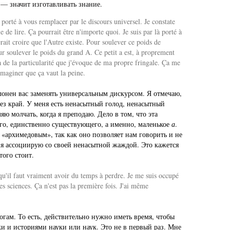
 — значит изготавливать знание.
 porté à vous remplacer par le discours universel. Je constate
de lire. Ça pourrait être n'importe quoi. Je suis par là porté à
erait croire que l'Autre existe. Pour soulever ce poids de
 pour soulever le poids du grand A. Ce petit a est, à proprement
là de la particularité que j'évoque de ma propre fringale. Ça me
'imaginer que ça vaut la peine.
клонен вас заменять универсальным дискурсом. Я отмечаю,
рез край. У меня есть ненасытный голод, ненасытный
яю молчать, когда я преподаю. Дело в том, что эта
ого, единственно существующего, а именно, маленькое
а
.
, «архимедовым», так как оно позволяет нам говорить и не
 я ассоциирую со своей ненасытной жаждой. Это кажется
того стоит.
 qu'il faut vraiment avoir du temps à perdre. Je me suis occupé
es sciences. Ça n'est pas la première fois. J'ai même
логам. То есть, действительно нужно иметь время, чтобы
ки и историями науки или наук. Это не в первый раз. Мне