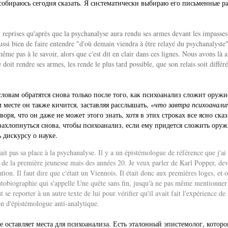
я собираюсь сегодня сказать. Я систематически выбираю его письменные 
t reprises qu'après que la psychanalyse aura rendu ses armes devant les impasses 
 aussi bien de faire entendre "d'où demain viendra à être relayé du psychanalyst
même pas à le savoir, alors que c'est dit en clair dans ces lignes. Nous avons là 
 doit rendre ses armes, les rende le plus tard possible, que son relais soit diffé
 словам обратятся снова только после того, как психоанализ сложит ор
ом месте он также кичится, заставляя расслышать, «
что завтра психоанали
оворя, что он даже не может этого знать, хотя в этих строках все ясно с
захлопнуться снова, чтобы психоанализ, если ему придется сложить оруж
 дискурсу о науке.
fait pas sa place à la psychanalyse. Il y a un épistémologue de référence que j'
as de la première jeunesse mais des années 20. Je veux parler de Karl Popper, de
ion. Il faut dire que c'était un Viennois. Il était donc aux premières loges, et 
utobiographie qui s'appelle Une quête sans fin, jusqu'à ne pas même mentionner
ut se reporter à un autre texte de lui pour vérifier qu'il avait fait l'expérience
ion d'épistémologue anti-analytique.
е оставляет места для психоанализа. Есть эталонный эпистемолог, которог