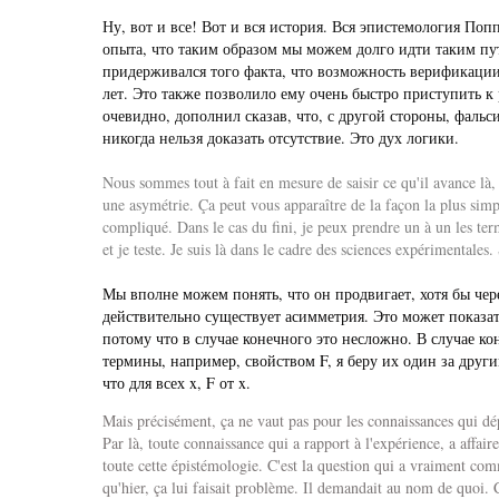
Ну, вот и все! Вот и вся история. Вся эпистемология По
опыта, что таким образом мы можем долго идти таким пут
придерживался того факта, что возможность верификации 
лет. Это также позволило ему очень быстро приступить к 
очевидно, дополнил сказав, что, с другой стороны, фальс
никогда нельзя доказать отсутствие. Это дух логики.
Nous sommes tout à fait en mesure de saisir ce qu'il avance là, ne
une asymétrie. Ça peut vous apparaître de la façon la plus simpl
compliqué. Dans le cas du fini, je peux prendre un à un les term
et je teste. Je suis là dans le cadre des sciences expérimentales.
Мы вполне можем понять, что он продвигает, хотя бы чер
действительно существует асимметрия. Это может показа
потому что в случае конечного это несложно. В случае ко
термины, например, свойством F, я беру их один за други
что для всех x, F от x.
Mais précisément, ça ne vaut pas pour les connaissances qui dép
Par là, toute connaissance qui a rapport à l'expérience, a affa
toute cette épistémologie. C'est la question qui a vraiment co
qu'hier, ça lui faisait problème. Il demandait au nom de quoi. C