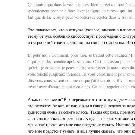
Ça montre que dans la vacance, c'est bien le réel qui tout à coup
spécialement propice à faire lever la figure du surmoi qui, lui,
fait que de là, le sujet peut volontiers se rejeter dans le travail.
Это показывает, что в отпуске (vacance) внезапно напоми
этому отпуск особенно способствует пробуждению фигуры с
из угрызений совести, что иногда связано с досугом. Это о
Et pour moi? Comment, pour moi, se traduit cette vacance? Il f
à qui je parle, semaine après semaine. C'est l'occasion pour moi
qu'ici - je crois que je peux le dire sans forcer la note - mes 
vous touche jusqu'aux tréfonds. Ils vous construisent pour moi,
dits vous construisent comme ce que j'ai à savoir, et il vaut m
savoir avec d'abord ce qui n'en a pas. On peut appeler ça un vira
А как насчет меня? Как переводится этот отпуск для меня
это отпуском от вас, от вас, с кем я говорю неделю за не
аудитория очень высокого класса. Таким образом, преимущ
счет этого вызывают резонанс. Когда я говорю, что мои и
меня, как нечто, что мне еще предстоит узнать. Именно 
что мне предстоит узнать, и еще лучше сказать, что они 