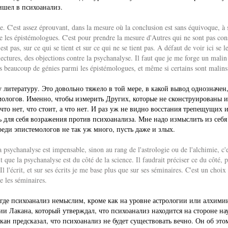
ришел в психоанализ.
ure. C'est assez éprouvant, dans la mesure où la conclusion est sans équivoque, à 
ire les épistémologues. C'est pour prendre la mesure d'Autres qui ne sont pas const
l'est pas, sur ce qui se tient et sur ce qui ne se tient pas. A défaut de voir ici s
s lectures, des objections contre la psychanalyse. Il faut que je me forge un mali
as beaucoup de génies parmi les épistémologues, et même si certains sont malins
у литературу. Это довольно тяжело в той мере, в какой вывод однозначен,
емологов. Именно, чтобы измерить Других, которые не сконструированы и
 что нет, что стоит, а что нет. И раз уж не видно восстания трепещущих
ь для себя возражения против психоанализа. Мне надо измыслить из себя 
среди эпистемологов не так уж много, пусть даже и злых.
 psychanalyse est impensable, sinon au rang de l'astrologie ou de l'alchimie, c
t que la psychanalyse est du côté de la science. Il faudrait préciser ce du côté,
Il l'écrit, et sur ses écrits je me base plus que sur ses séminaires. C'est un choi
e les séminaires.
где психоанализ немыслим, кроме как на уровне астрологии или алхимии,
и Лакана, который утверждал, что психоанализ находится на стороне нау
акан предсказал, что психоанализ не будет существовать вечно. Он об эт