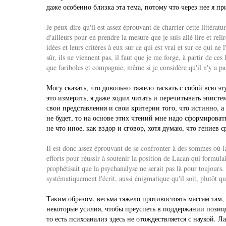
даже особенно близка эта тема, потому что через нее я п
Je peux dire qu'il est assez éprouvant de charrier cette littérat
d'ailleurs pour en prendre la mesure que je suis allé lire et rel
idées et leurs critères à eux sur ce qui est vrai et sur ce qui ne 
sûr, ils ne viennent pas, il faut que je me forge, à partir de ce
que fariboles et compagnie, même si je considère qu'il n'y a p
Могу сказать, что довольно тяжело таскать с собой всю эт
это измерить, я даже ходил читать и перечитывать эпист
свои представления и свои критерии того, что истинно, а
не будет, то на основе этих чтений мне надо сформироват
не что иное, как вздор и сговор, хотя думаю, что гениев 
Il est donc assez éprouvant de se confronter à des sommes où la
efforts pour réussir à soutenir la position de Lacan qui formulai
prophétisait que la psychanalyse ne serait pas là pour toujours. 
systématiquement l'écrit, aussi énigmatique qu'il soit, plutôt qu
Таким образом, весьма тяжело противостоять массам там, 
некоторые усилия, чтобы преуспеть в поддержании позици
то есть психоанализ здесь не отождествляется с наукой. Л