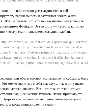
c'est ce que nous allons essayer d'approcher aujourd'hui.
хотя и не обязательно рассматривается в той
рует эту радикальность и заставляет забыть о ней.
к. Лучше сказать, что кто-то «вакантен», чем говорить,
становленном Фрейдом. Эта пустота — пустота, которую
енно к этому мы и попытаемся сегодня подойти.
et d'être vide, ou, en tout cas, de s'apercevoir qu'il est vide.
ire observer que ce qui prévaut dans la vacance de l'analyse,
ujet dans l'imaginaire. C'est une prime à l'imaginaire. La vacance
tes de Lacan qui est le schéma L, et que j'ai déjà abondamment
en sûr, diverses, particulières: mascarade, agressivité et, aussi
зрешение или обязательство, возлагаемое на субъекта, быть
. Это может включать в себя как скуку, так и энтузиазм.
оплощается в анализе. Если это так, то такой отпуск —
острения нарциссических тупиков. Чтобы признать это,
ртел. Прерывание символических отношений приводит к
ость, а также прикосновение смерти.