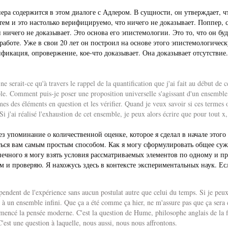
ппера содержится в этом диалоге с Адлером. В сущности, он утверждает,
ем и это настолько верифицируемо, что ничего не доказывает. Поппер, 
ничего не доказывает. Это основа его эпистемологии. Это то, что он бу
работе. Уже в свои 20 лет он построил на основе этого эпистемологичес
ификация, опровержение, кое-что доказывает. Она доказывает отсутствие. 
 serait-ce qu'à travers le rappel de la quantification que j'ai fait au début de cet
e. Comment puis-je poser une proposition universelle s'agissant d'un ensemble inf
es des éléments en question et les vérifier. Quand je veux savoir si ces termes on
 Si j'ai réalisé l'exhaustion de cet ensemble, je peux alors écrire que pour tout x
ез упоминание о количественной оценке, которое я сделал в начале это
ться вам самым простым способом. Как я могу сформулировать общее суж
нечного я могу взять условия рассматриваемых элементов по одному и про
м и проверяю. Я нахожусь здесь в контексте экспериментальных наук. Ес
endent de l'expérience sans aucun postulat autre que celui du temps. Si je peux f
ire à un ensemble infini. Que ça a été comme ça hier, ne m'assure pas que ça ser
mmencé la pensée moderne. C'est la question de Hume, philosophe anglais de la 
'est une question à laquelle, nous aussi, nous nous affrontons.