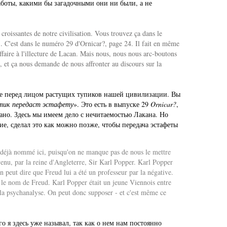
работы, какими бы загадочными они ни были, а не
croissantes de notre civilisation. Vous trouvez ça dans le
e". C'est dans le numéro 29 d'Ornicar?, page 24. Il fait en même
affaire à l'illecture de Lacan. Mais nous, nous nous arc-boutons
ré, et ça nous demande de nous affronter au discours sur la
ужие перед лицом растущих тупиков нашей цивилизации. Вы
тик передаст эстафету
». Это есть в выпуске 29
Ornicar?
,
казано. Здесь мы имеем дело с нечитаемостью Лакана. Но
ие, сделал это как можно позже, чтобы передача эстафеты
ai déjà nommé ici, puisqu'on ne manque pas de nous le mettre
venu, par la reine d'Angleterre, Sir Karl Popper. Karl Popper
on peut dire que Freud lui a été un professeur par la négative.
 le nom de Freud. Karl Popper était un jeune Viennois entre
 de la psychanalyse. On peut donc supposer - et c'est même ce
о я здесь уже называл, так как о нем нам постоянно