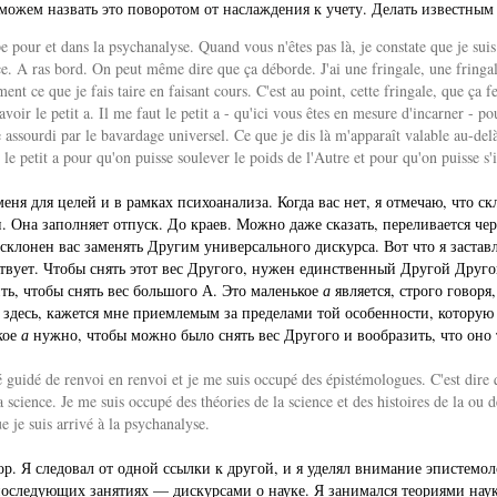
 можем назвать это поворотом от наслаждения к учету. Делать известным
 pour et dans la psychanalyse. Quand vous n'êtes pas là, je constate que je suis
e. A ras bord. On peut même dire que ça déborde. J'ai une fringale, une fringale 
nt ce que je fais taire en faisant cours. C'est au point, cette fringale, que ça f
à savoir le petit a. Il me faut le petit a - qu'ici vous êtes en mesure d'incarner -
e assourdi par le bavardage universel. Ce que je dis là m'apparaît valable au-de
t le petit a pour qu'on puisse soulever le poids de l'Autre et pour qu'on puisse s
ня для целей и в рамках психоанализа. Когда вас нет, я отмечаю, что с
и. Она заполняет отпуск. До краев. Можно даже сказать, переливается че
склонен вас заменять Другим универсального дискурса. Вот что я заставл
ствует. Чтобы снять этот вес Другого, нужен единственный Другой Друг
ить, чтобы снять вес большого А. Это маленькое
а
является, строго говоря
 здесь, кажется мне приемлемым за пределами той особенности, которую
кое
а
нужно, чтобы можно было снять вес Другого и вообразить, что оно 
été guidé de renvoi en renvoi et je me suis occupé des épistémologues. C'est dire
 science. Je me suis occupé des théories de la science et des histoires de la ou d
e je suis arrivé à la psychanalyse.
бор. Я следовал от одной ссылки к другой, и я уделял внимание эпистемо
 последующих занятиях — дискурсами о науке. Я занимался теориями нау