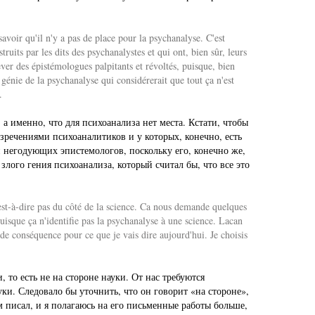
savoir qu'il n'y a pas de place pour la psychanalyse. C'est
ruits par les dits des psychanalystes et qui ont, bien sûr, leurs
e lever des épistémologues palpitants et révoltés, puisque, bien
n génie de la psychanalyse qui considérerait que tout ça n'est
.
 а именно, что для психоанализа нет места. Кстати, чтобы
зречениями психоаналитиков и у которых, конечно, есть
 и негодующих эпистемологов, поскольку его, конечно же,
злого гения психоанализа, который считал бы, что все это
'est-à-dire pas du côté de la science. Ca nous demande quelques
 puisque ça n'identifie pas la psychanalyse à une science. Lacan
x de conséquence pour ce que je vais dire aujourd'hui. Je choisis
 то есть не на стороне науки. От нас требуются
ки. Следовало бы уточнить, что он говорит «на стороне»,
ом писал, и я полагаюсь на его письменные работы больше,