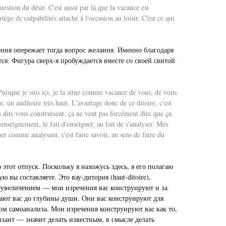
uestion du désir. C'est aussi par là que la vacance est
ge de culpabilités attaché à l'occasion au loisir. C'est ce qui
дения опережает тогда вопрос желания. Именно благодаря
ся. Фигура сверх-я пробуждается вместе со своей свитой
uisque je suis ici, je la situe comme vacance de vous, de vous
, un auditoire très haut. L'avantage donc de ce ditoire, c'est
s dits vous construisent, ça ne veut pas forcément dire que ça
nseignement, le fait d'enseigner, au fait de s'analyser. Mes
er comme analysant, c'est faire savoir, au sens de faire du
этот отпуск. Поскольку я нахожусь здесь, я его полагаю
 вы составляете. Это вау-дитория (haut-ditoire),
преувеличением — мои изречения вас конструируют и за
ивают вас до глубины души. Они вас конструируют для
том самоанализа. Мои изречения конструируют вас как то,
изант — значит делать известным, в смысле делать