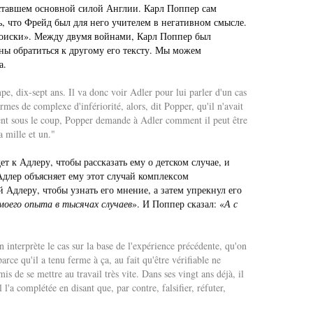
е, ставшем основной силой Англии. Карл Поппер сам
ь, что Фрейд был для него учителем в негативном смысле.
 поиски». Между двумя войнами, Карл Поппер был
жны обратиться к другому его тексту. Мы можем
а.
mpe, dix-sept ans. Il va donc voir Adler pour lui parler d'un cas
rmes de complexe d'infériorité, alors, dit Popper, qu'il n'avait
ement sous le coup, Popper demande à Adler comment il peut être
a mille et un."
т к Адлеру, чтобы рассказать ему о детском случае, и
длер объясняет ему этот случай комплексом
 Адлеру, чтобы узнать его мнение, а затем упрекнул его
моего опыта в тысячах случаев
». И Поппер сказал: «
А с
n interprète le cas sur la base de l'expérience précédente, qu'on
rce qu'il a tenu ferme à ça, au fait qu'être vérifiable ne
is de se mettre au travail très vite. Dans ses vingt ans déjà, il
l'a complétée en disant que, par contre, falsifier, réfuter,