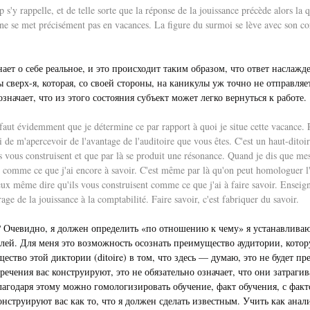
 s'y rappelle, et de telle sorte que la réponse de la jouissance précède alors la q
 ne se met précisément pas en vacances. La figure du surmoi se lève avec son cortè
нает о себе реальное, и это происходит таким образом, что ответ наслаж
верх-я, которая, со своей стороны, на каникулы уж точно не отправляет
значает, что из этого состояния субъект может легко вернуться к работе.
aut évidemment que je détermine ce par rapport à quoi je situe cette vacance. P
 de m'apercevoir de l'avantage de l'auditoire que vous êtes. C'est un haut-ditoire
dits vous construisent et que par là se produit une résonance. Quand je dis que me
 comme ce que j'ai encore à savoir. C'est même par là qu'on peut homologuer l'e
ieux même dire qu'ils vous construisent comme ce que j'ai à faire savoir. Enseign
ge de la jouissance à la comptabilité. Faire savoir, c'est fabriquer du savoir.
? Очевидно, я должен определить «по отношению к чему» я устанавливаю 
делей. Для меня это возможность осознать преимущество аудитории, которую
ество этой диктории (ditoire) в том, что здесь — думаю, это не будет 
зречения вас конструируют, это не обязательно означает, что они затраг
благодаря этому можно гомологизировать обучение, факт обучения, с фак
конструируют вас как то, что я должен сделать известным. Учить как анал