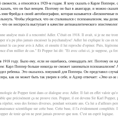
й свежести, а относятся к 1920-м годам. Я хочу сказать о Карле Поппер
сказать, что он был венцем. Поэтому он был в авангарде, и можно сказат
ть имя Фрейда в своей автобиографии, которая называется «Бесконечные
ользнуть. Чтобы убедиться, что он сталкивался с психоанализом, мы дол
 что он неспроста выступает в качестве антианалитического эпистемолог
'une analyse mais il a rencontré Adler. C'était en 1918. Il avait, si je ne me tro
pper n'a pu plus jamais encaisser la psychanalyse! Adler lui explique le cas en te
umet le cas pour avis à Adler, et ensuite il lui reproche d'opiner. Puis, légèr
nce d'un millier de cas." Et Popper lui dit: "Et avec celui-ci, je suppose, ça fer
в 1918 году. Было ему, если не ошибаюсь, семнадцать лет. Поэтому он иде
м: Карл Поппер больше никогда не сможет заниматься психоанализом! А
дел ребенка. Это оказалось ловушкой для Поппера. Он представил случай
ера, как он может быть так уверен в себе, и Адлер отвечает: «
Это из-за 
émologie de Popper tient dans ce dialogue avec Adler. Il fait en effet valoir qu'o
iable que précisément ça ne prouve rien. Popper, il est devenu Sir Karl Popper, pa
a répéter, sous des formes diverses, pendant soixante ans. Ca lui a d'ailleurs perm
issance scientifique sur cette base. Cette base, il l'a évidemment complétée. Il 
pper de tenir qu'on ne peut jamais prouver que non. C'est un esprit logique.