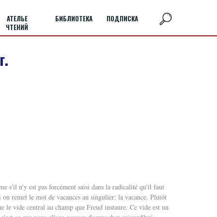
АТЕЛЬЕ
БИБЛИОТЕКА
ПОДПИСКА
ЧТЕНИЙ
г.
 s'il n'y est pas forcément saisi dans la radicalité qu'il faut
 si on remet le mot de vacances au singulier: la vacance. Plutôt
me le vide central au champ que Freud instaure. Ce vide est un