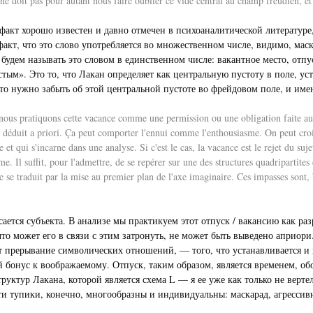
 doit pas pour autant nous faire oublier ce vide central au champ freudien, et 
факт хорошо известен и давно отмечен в психоаналитической литературе, 
акт, что это слово употребляется во множественном числе, видимо, маски
будем называть это словом в единственном числе: вакантное место, отпус
устым». Это то, что Лакан определяет как центральную пустоту в поле, у
 что нужно забыть об этой центральной пустоте во фрейдовом поле, и им
ous pratiquons cette vacance comme une permission ou une obligation faite au suj
être déduit a priori. Ça peut comporter l'ennui comme l'enthousiasme. On peut cro
re et qui s'incarne dans une analyse. Si c'est le cas, la vacance est le rejet du s
isme. Il suffit, pour l'admettre, de se repérer sur une des structures quadriparti
se traduit par la mise au premier plan de l'axe imaginaire. Ces impasses sont, bi
касается субъекта. В анализе мы практикуем этот отпуск / вакансию как ра
 что может его в связи с этим затронуть, не может быть выведено априори
т прерывание символических отношений, — того, что устанавливается и в
й бонус к воображаемому. Отпуск, таким образом, является временем, об
труктур Лакана, которой является схема L — я ее уже как только не ве
ти тупики, конечно, многообразны и индивидуальны: маскарад, агрессивн