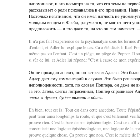
напоминают, и это несмотря на то, что его темы не перво
рассказывает о роли психоанализа в его призвании. Надо 
Настолько негативном, что он имел наглость не упомяну
молодым венцем и Фрейд, разумеется, не мог от него уск
предположить — и это даже то, на что он сам намекает, —
Il n'a pas fait l'expérience de la psychanalyse sous les formes d
d'enfant, et Adler lui explique le cas. Ca a été décisif: Karl Po
même pas vu l'enfant. C'est un piège, un piège de Popper. Il so
si sûr de lui, et Adler lui répond: "C'est à cause de mon expérie
Он не проходил анализ, но он встречал Адлера. Это было 
Адлер дает ему комментарий к случаю. Это было решающи
неполноценности, хотя, по словам Поппера, он даже не ви
за это. Затем, слегка потрясенный, Поппер спрашивает Адл
этим, я думаю, будет тысяча и один
».
Eh bien, tout est là! Tout est dans cette anecdote. Toute l'épist
peut tenir ainsi longtemps la route, et que c'est tellement vérif
prouve rien. C'est la base de son épistémologie. C'est ce qu'il v
construisait une logique épistémologique, une logique de la conna
prouve quelque chose. Ça prouve que non. C'est le mérite de Po