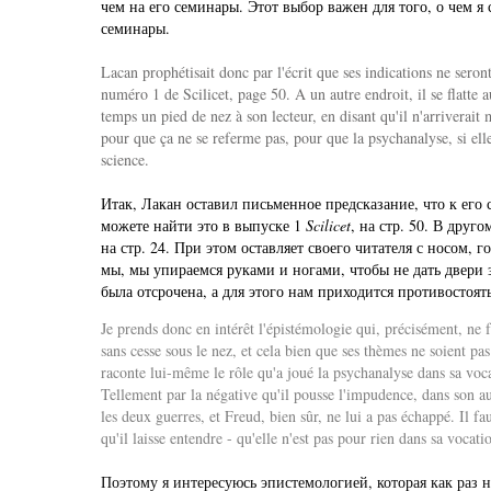
чем на его семинары. Этот выбор важен для того, о чем 
семинары.
Lacan prophétisait donc par l'écrit que ses indications ne seron
numéro 1 de Scilicet, page 50. A un autre endroit, il se flatte
temps un pied de nez à son lecteur, en disant qu'il n'arriverait 
pour que ça ne se referme pas, pour que la psychanalyse, si elle
science.
Итак, Лакан оставил письменное предсказание, что к его
можете найти это в выпуске 1
Scilicet
, на стр. 50. В друг
на стр. 24. При этом оставляет своего читателя с носом, г
мы, мы упираемся руками и ногами, чтобы не дать двери 
была отсрочена, а для этого нам приходится противостоять
Je prends donc en intérêt l'épistémologie qui, précisément, ne 
sans cesse sous le nez, et cela bien que ses thèmes ne soient p
raconte lui-même le rôle qu'a joué la psychanalyse dans sa vocat
Tellement par la négative qu'il pousse l'impudence, dans son a
les deux guerres, et Freud, bien sûr, ne lui a pas échappé. Il fa
qu'il laisse entendre - qu'elle n'est pas pour rien dans sa vocat
Поэтому я интересуюсь эпистемологией, которая как раз н