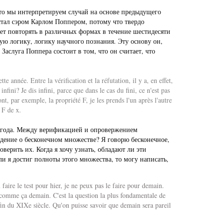
 что мы интерпретируем случай на основе предыдущего
стал сэром Карлом Поппером, потому что твердо
дет повторять в различных формах в течение шестидесяти
кую логику, логику научного познания. Эту основу он,
Заслуга Поппера состоит в том, что он считает, что
te année. Entre la vérification et la réfutation, il y a, en effet,
ini? Je dis infini, parce que dans le cas du fini, ce n'est pas
t, par exemple, la propriété F, je les prends l'un après l'autre
, F de x.
го года. Между верификацией и опровержением
дение о бесконечном множестве? Я говорю бесконечное,
верить их. Когда я хочу узнать, обладают ли эти
ли я достиг полноты этого множества, то могу написать,
aire le test pour hier, je ne peux pas le faire pour demain.
a comme ça demain. C'est la question la plus fondamentale de
fin du XIXe siècle. Qu'on puisse savoir que demain sera pareil