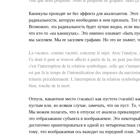
vide que nous peuplons. Nous le peuplons de graphes. Mais ça ne
Каникулы проходят не без эффекта для анализантов. Этот 
радикальности, которую необходимо в нем признать. Тот ф
Возможно, эта радикальность будет лучше видна, если мы 
что кто-то «на каникулах». Это именно означает «быть п
мы заселяем. Мы ее заселяем графами. Но это не значит,
La vacance, comme vacuité, concerne le sujet. Avec l'analyse, n
Ce dont il peut se trouver affecté à partir de là, ne peut pas 
c'est l'interruption de la relation symbolique, celle qui s'instau
est par là le temps de l'intensification des impasses du narciss
triturée précédemment. L'interruption de la relation symbolique 
bien, touche de la mort.
Отпуск, вакантное место (vacance) как пустота (vacuité) 
пустым или, во всяком случае, замечать, что он пуст. То,
Мы можем полагать, что в отпуске от анализа превалируе
это отбрасывание субъекта в воображаемое. Это некоторы
достаточно ориентироваться в одной из четырехчастных с
тому, что воображаемая ось выходит на передний план. Э