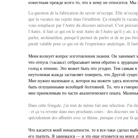
известным прежде всего то, что к нему не относится. Мы
La question de la fabrication du savoir m'occupe. Elle m'occupe
que la vacance me rejette dans l'érudition. Ça remplit la vacanc
vous remplacer par l'Autre du discours universel. C'est préciséme
l'Autre, il faut ce qui est le seul Autre de l'Autre qu'il y ait, 
parler, archimédien, puisqu'il permet de parler et de ne pas êtr
paraît valable pour ce qui est de l'expérience analytique. Il fau
Меня волнует вопрос изготовления знания. Он занимает ме
что отпуск (vacance) отбрасывает меня обратно к эрудици
голод к чтению. Это может быть что угодно. Тем самым я 
неутолимая жажда заставляет поверить, что Другой суще
Мне нужно маленькое
а
, которое вы можете здесь воплот
быть оглушенными всеобщей болтовней. То, что я говорю
мне приемлемым по части аналитического опыта. Малень
Dans cette fringale, j'ai tout de même fait une sélection. J'ai 
- et ça va revenir dans mes prochains cours - des discours sur la
spécialement des affinités avec ce thème, puisque c'est par là qu
Что касается моей ненасытности, то я все-таки сделал вы
его тратить. Я занимался — и это еще отзовется на моих