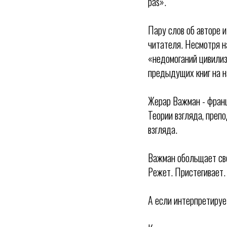
pas».
Пару слов об авторе и
читателя. Несмотря н
«недомоганий цивилиз
предыдущих книг на н
Жерар Важман - франц
Теории взгляда, преп
взгляда.
Важман обольщает сво
Режет. Пристегивает.
А если интерпретируе