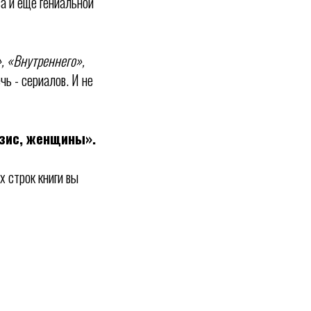
а и еще гениальной
», «Внутреннего»,
чь - сериалов. И не
изис, женщины».
х строк книги вы