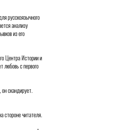
 для русскоязычного
ается анализу
ывков из его
го Центра Истории и
т любовь с первого
 он скандирует.
на стороне читателя.