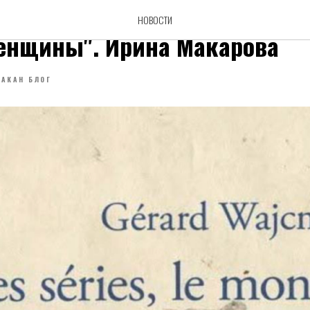
ать? - Жерара Важмана "Сери
НОВОСТИ
женщины". Ирина Макарова
ЛАКАН БЛОГ