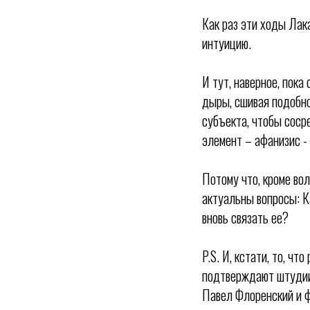
Как раз эти ходы Лак
интуицию.
И тут, наверное, пока
дыры, сшивая подобно
субъекта, чтобы соср
элемент – афанизис -
Потому что, кроме вол
актуальны вопросы: К
вновь связать ее?
P.S. И, кстати, то, ч
подтверждают штудии 
Павел Флоренский и ф