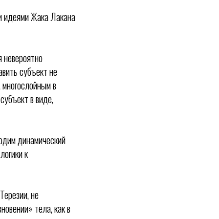
ми идеями Жака Лакана
я невероятно
авить субъект не
, многослойным в
субъект в виде,
ходим динамический
логики к
Терезии, не
зновении» тела, как в