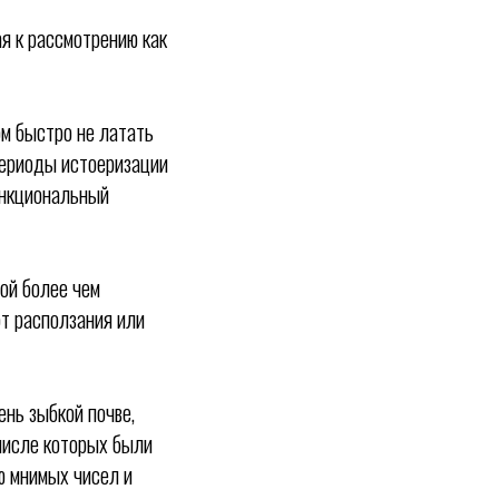
ая к рассмотрению как
ом быстро не латать
периоды истоеризации
ункциональный
рой более чем
т расползания или
ень зыбкой почве,
числе которых были
ю мнимых чисел и