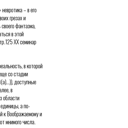
 невротика – в его
воих грезах и
своего фантазма,
ться в этой
стр.125 XX семинар
еальность, в которой
 еще со стадии
i(a)…)), доступные
лее, в
из области
единицы, а по-
кой к Воображаемому и
от мнимого числа.