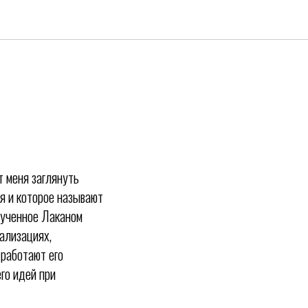
т меня заглянуть
мя и которое называют
вученное Лаканом
уализациях,
 работают его
го идей при