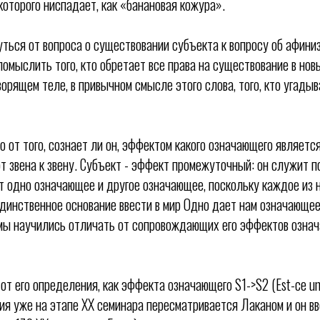
которого ниспадает, как «банановая кожура».
ться от вопроса о существовании субъекта к вопросу об афини
помыслить того, кто обретает все права на существование в новы
орящем теле, в привычном смысле этого слова, того, кто угады
 от того, сознает ли он, эффектом какого означающего является
т звена к звену. Субъект - эффект промежуточный: он служит 
ет одно означающее и другое означающее, поскольку каждое из 
динственное основание ввести в мир Одно дает нам означающее 
мы научились отличать от сопровождающих его эффектов означ
т его определения, как эффекта означающего S1->S2 (Est-ce un?
ия уже на этапе XX семинара пересматривается Лаканом и он в