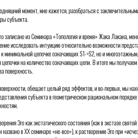
годняшний момент, мне кажется, разобраться с заключительны
ры субъекта.
что записано из Семинара «Топология и время» Жака Лакана, мен
шение исследовать интуицию относительно возможности предст
к минимальной цепочке означающих S1->S2, но и многоэтажным
 цепочки на количество означающих цепи. В итоге мы получаем 
ва поверхность.
 поверхности, обещает целый ряд эффектов, и во-первых, мы на
едставления субъекта в геометрическом рациональном порядке 
хностям.
орения Эго как экстатического состояния (как в экстазе святой 
и названо в XX семинаре «не-все»), к растворению Эго при «исче