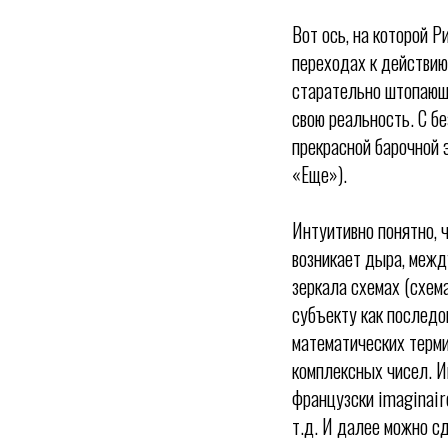
Вот ось, на которой Р
переходах к действию 
старательно штопающ
свою реальность. С б
прекрасной барочной э
«Еще»).
Интуитивно понятно, 
возникает дыра, между
зеркала схемах (схема
субъекту как последо
математических терми
комплексных чисел. И
французски imaginaire
т.д. И далее можно сд