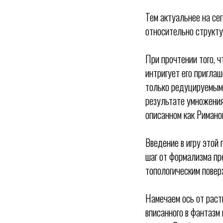
Тем актуальнее на се
относительно структу
При прочтении того, 
интригует его пригла
только редуцируемым 
результате умножения
описанном как Римано
Введение в игру этой
шаг от формализма пр
топологическим повер
Намечаем ось от раств
вписанного в фантазм 