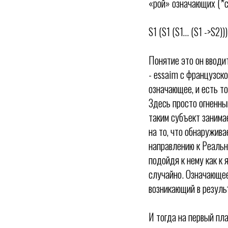
«рой» означающих (*с
S1 (S1 (S1… (S1 ->S2)))
Понятие это он вводи
- essaim с французско
означающее, и есть то
Здесь просто огненны
таким субъект занима
на то, что обнаружива
направлению к Реально
подойдя к нему как к 
случайно. Означающее
возникающий в резуль
И тогда на первый пла