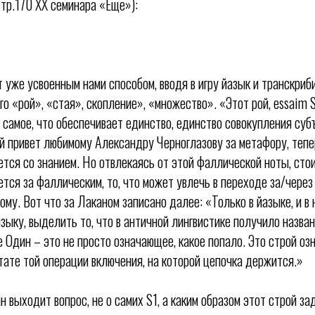
тр.170 XX семинара «Еще»):
т уже усвоенным нами способом, вводя в игру йазык и транскри
го «рой», «стая», скопление», «множество». «Этот рой, essaim 
 самое, что обеспечивает единство, единство совокупления суб
й привет любимому Александру Черноглазову за метафору, тепер
ется со знанием. Но отвлекаясь от этой фаллической ноты, сто
ется за фаллическим, то, что может увлечь в переходе за/через
му. Вот что за Лаканом записано далее: «Только в йазыке, и в 
языку, выделить то, что в античной лингвистике получило назва
 Один – это не просто означающее, какое попало. Это строй оз
тате той операции включения, на которой цепочка держится.»
н выходит вопрос, не о самих S1, а каким образом этот строй зад