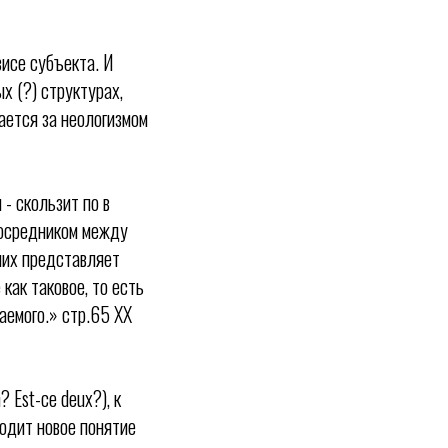
зисе субъекта. И
х (?) структурах,
вается за неологизмом
 - скользит по в
посредником между
них представляет
как таковое, то есть
аемого.» стр.65 XX
 Est-ce deux?), к
водит новое понятие