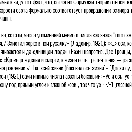
имея в виду тот факт, что, согласно формулам теории относите
корости света формально соответствует превращению размера т
ичины.
ва, кстати, масса упоминаний мнимого числа как знака “того свет
я, / Заметил зорко в нем русалку» (Ладомир, 1920); «‹...› оси, к
ягиваются и да-единицам люда» (Разин напротив. Две Троицы, 
в: «Кроме рождения и смерти, в жизни есть третья точка — рас
направлении √−1 ко всей жизни (боковая ось жизни)» (Доски су
иси (1920) сами мнимые числа названы боковыми: «Ус и ось: ус 
ону под прямым углом к главной ‹оси›, так что ус = √−1 (главной