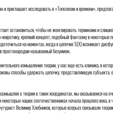
ан и приглашает исследовать в «Топологии и времени», предлаг
 стоит остановиться, чтобы не жонглировать терминами и слишк
 невротику, крепкий концепт, подобный фантазму в некоторые 
едоточиться на моментах, когда в цепочке S(X) возникает дисф
 в простонародии называемый безумием.
нительного измышления теории, у нас еще есть клиника, в кото
аковы способы удержать цепочку, представляющую субъекта, о
то размышляя о теории в таких координатах, мы оказываемся на оч
некоторых наших соотечественниках начала прошлого века, в 
утурист Велимир Хлебников, которые всерьез связывали теори