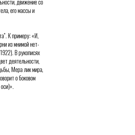
льности, движение со
ела, его массы и
а”. К примеру: «И,
орни из мнимой нет-
1922). В рукописях
цвет деятельности,
дьбы, Мера лик мира,
говорит о боковом
 оси)».