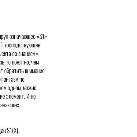
бируя означающее «S1»
S1, господствующее
ъекта со знанием».
ь то понятно, чем
ит обратить внимание
 фантазм по
нем одном, можно,
ние элемент. И не
начающих,
ан S1(X).