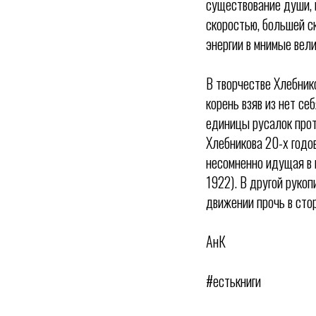
существование души, 
скоростью, большей с
энергии в мнимые вел
В творчестве Хлебнико
корень взяв из нет себ
единицы русалок прот
Хлебникова 20-х годо
несомненно идущая в 
1922). В другой рукоп
движении прочь в стор
АнК
#естькниги