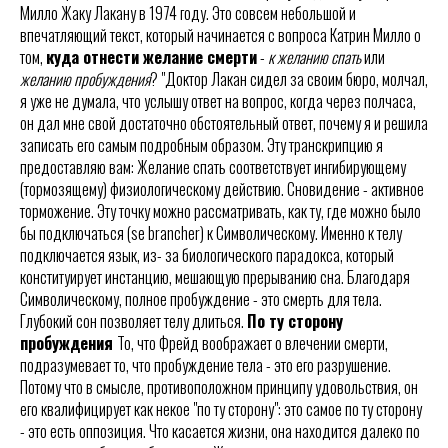
Милло Жаку Лакану в 1974 году. Это совсем небольшой и
впечатляющий текст, который начинается с вопроса Катрин Милло о
том,
куда отнести желание смерти
-
к желанию спать
или
желанию пробуждения
? "Доктор Лакан сидел за своим бюро, молчал,
я уже не думала, что услышу ответ на вопрос, когда через полчаса,
он дал мне свой достаточно обстоятельный ответ, почему я и решила
записать его самым подробным образом. Эту транскрипцию я
предоставляю вам: Желание спать соответствует ингибирующему
(тормозящему) физиологическому действию. Сновидение - активное
торможение. Эту точку можно рассматривать, как ту, где можно было
бы подключаться (se brancher) к Символическому. Именно к телу
подключается язык, из- за биологического парадокса, который
конституирует инстанцию, мешающую прерыванию сна. Благодаря
Символическому, полное пробуждение - это смерть для тела.
Глубокий сон позволяет телу длиться.
По ту сторону
пробуждения
То, что Фрейд воображает о влечении смерти,
подразумевает то, что пробуждение тела - это его разрушение.
Потому что в смысле, противоположном принципу удовольствия, он
его квалифицирует как некое "по ту сторону": это самое по ту сторону
- это есть оппозиция. Что касается жизни, она находится далеко по